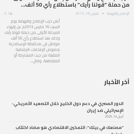
من حملة “قولنا رأيك” باستطلاع رأي 50 ألف…
الإصلاح والنهضة
مارس 16, 2013
0
أعلن حزب الإصلاح والنهضة يوم
السبت 16 مارس 2013م عن إنتهاء
المرحلة الأولى من حملة قولنا رأيك
وذلك بعد استطلاع رأي 50 ألف
مواطن في محافظة الإسكندرية
بخصوص الإنتخابات البرلمانية
المقبلة من حيث المشاركة أو
المقاطعة. وقال…
آخر الأخبار
الدور المصري في دعم دول الخليج خلال التصعيد الأمريكي-
الإسرائيلي ضد إيران
أبريل 14, 2026
“مصنعك في بيتك”: التمكين الاقتصادي هو مضاد اكتئاب