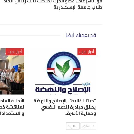
فوز باهر عادل عضو الحزب بمنصب نائب رئيس اتحاد
طلاب جامعة الإسكندرية
قد يعجبك ايضا
أخبار الحزب
أخبار الحزب
“حياتنا غالية”.. الإصلاح والنهضة
الأمانة العام
يطلق مبادرة للدعم النفسي
لمناقشة خطة
وحماية الأسرة…
والاستعداد 
السابق
التالي