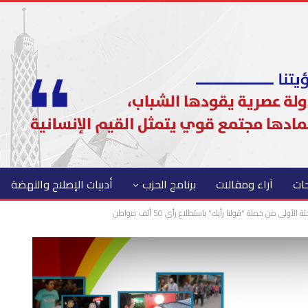
حات
آراء ومقالات
برنامج الحزب
أدبيات الإصلاح والنهضة
ولى من حملة “قولنا رأيك” باستطلاع رأي 50 ألف مواطن