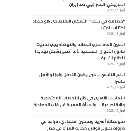
الأمريكي-الإسرائيلي ضد إيران
أبريل 14, 2026
“مصنعك في بيتك”: التمكين الاقتصادي هو مضاد
اكتئاب بامتياز
أبريل 13, 2026
الأمين العام لحزب الإصلاح والنهضة: يجب تحديث
قانون الأحوال الشخصية لأنه أصبح يشكل تهديدًا
لنظام الأسرة
أبريل 13, 2026
الألم النفسي… حين يكون التدخل واجبًا والأمل
حاضرًا
أبريل 12, 2026
التماسك الأسري في ظل التحديات المجتمعية
والاقتصادية … والمرأة المعيلة في قلب المعادلة
أبريل 12, 2026
نحو عدالة أسرية وتمكين اقتصادي: قراءة في
ضرورة تطوير قوانين حماية المرأة في مصر