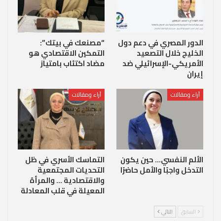
الدور المصري في دعم دول
“مصنعك في بيتك”:
الخليج خلال التصعيد
التمكين الاقتصادي هو
الأمريكي-الإسرائيلي ضد
مضاد اكتئاب بامتياز
إيران
آراء ومقالات
آراء ومقالات
الألم النفسي… حين يكون
التماسك الأسري في ظل
التدخل واجبًا والأمل حاضرًا
التحديات المجتمعية
والاقتصادية … والمرأة
المعيلة في قلب المعادلة
السابق
التالي