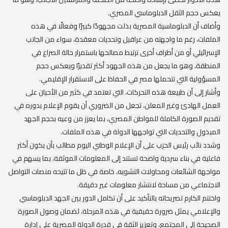
يعكس حجم الثقل الدبلوماسي المصري.
وأضاف أن الدبلوماسية المصرية بذلت مجهودًا كبيرًا وفعالًا في هذه
الملفات، رغم ما واجهته من عراقيل وتحديات معقدة، سواء من الجانب
الإسرائيلي أو من أطراف أخرى ترتبط مصالحها باستمرار حالة الصراع في
المنطقة، وهو ما يجعل من هذه الجهود أكثر تقديرًا ويعكس حجم
المسؤولية التي تتحملها مصر في الحفاظ على الاستقرار الإقليمي.
وأشار إلى أن طبيعة هذه التحركات، التي تعتمد في كثير من الأحيان على
العمل الهادئ وغير المعلن، تجعل من الضروري أن يقوم الإعلام بدوره في
تقديم الصورة الكاملة للمواطن المصري، بما يعزز من وعيه بحجم الجهد
المبذول والتحديات التي تواجهها الدولة في هذه الملفات.
وشدد نائب رئيس الحزب على أن الإعلام الوطني اليوم مطالب بأن يكون أكثر
فاعلية في بناء سردية واضحة تستند إلى المعلومات الموثقة، بما يسهم في
مواجهة الشائعات ومحاولات التشويه، خاصة في ظل ما تتيحه منصات التواصل
الاجتماعي من مساحة لانتشار معلومات غير دقيقة.
واختتم الكارم تصريحاته بالتأكيد على أن تكامل الدور بين الجهد الدبلوماسي
والإعلامي يمثل ضرورة حقيقية في هذه المرحلة، لضمان وصول الصورة
الصحيحة إلى المجتمع، وتعزيز الثقة في قدرة الدولة المصرية على إدارة