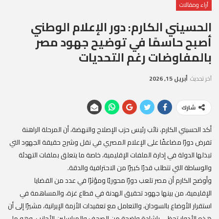
آراء ومقالات
الحسيني الكارم: دور الإعلام الوطني
أصبح حاسمًا في توضيح جهود مصر
بالمفاوضات رغم التحديات
آخر تحديث
أبريل 15, 2026
شارك
أكد الحسيني الكارم، نائب رئيس حزب الإصلاح والنهضة، أن المرحلة الراهنة
تفرض دورًا مضاعفًا على الإعلام المصري في نقل وشرح حقيقة الجهود التي
تبذلها الدولة في إدارة الملفات الإقليمية، خاصة ما يتعلق بملفات التهدئة
والوساطة التي تتطلب قدرًا كبيرًا من الاحترافية والدقة.
وأوضح الكارم أن مصر تلعب دورًا محوريًا ومؤثرًا في عدد من القضايا
الإقليمية، من بينها جهود تحقيق الهدنة في قطاع غزة، والمساهمة في
استقرار الأوضاع بالسودان، والتعامل مع تعقيدات الأزمة الإيرانية، مشيرًا إلى أن
هذه الأدوار تحظى بإشادة واضحة من الصحف والمراسلين الأجانب، وهو ما