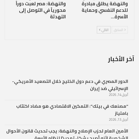
والنهضة يطلق مبادرة
والنهضة: مصر لعبت دوراً
للدعم النفسي وحماية
محورياً في التوصل إلى
الأسرة…
التهدئة
السابق
التالي
آخر الأخبار
الدور المصري في دعم دول الخليج خلال التصعيد الأمريكي-
الإسرائيلي ضد إيران
أبريل 14, 2026
“مصنعك في بيتك”: التمكين الاقتصادي هو مضاد اكتئاب
بامتياز
أبريل 13, 2026
الأمين العام لحزب الإصلاح والنهضة: يجب تحديث قانون الأحوال
الشخصية لأنه أصبح يشكل تهديدًا لنظام الأسرة