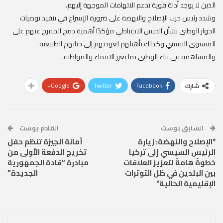
الذين لا يوجد أدلة قوية تدعم الاتهامات الموجهة إليهم.
وشدد رئيس حزب الإصلاح والنهضة على ضرورة الإسراع في تنفيذ توصيات
الحوار الوطني بشأن الحبس الاحتياطي مؤكدًا أهمية دمج المفرج عنهم على
المستوى النفسي وكذلك تأهيلهم لعودتهم إلى حياتهم الطبيعية
والمساهمة في بناء الوطني بما يعزز الانتماء والمواطنة.
Google+
Twitter
Facebook
شارك
السابق بوست
القادم بوست
*الإصلاح والنهضة: زيارة
أمانة الجيزة تنظم حفل
الرئيس السيسي إلى تركيا
تخريج الدفعة الأولى من
خطوةً هامةً لتعزيز العلاقات
مبادرة “قادة الجمهورية
بين البلدين في ظل التوترات
الجديدة”
الإقليمية الحالية*