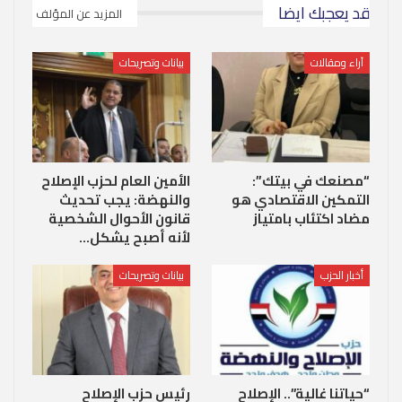
قد يعجبك ايضا
المزيد عن المؤلف
آراء ومقالات
بيانات وتصريحات
“مصنعك في بيتك”:
الأمين العام لحزب الإصلاح
التمكين الاقتصادي هو
والنهضة: يجب تحديث
مضاد اكتئاب بامتياز
قانون الأحوال الشخصية
لأنه أصبح يشكل…
أخبار الحزب
بيانات وتصريحات
“حياتنا غالية”.. الإصلاح
رئيس حزب الإصلاح