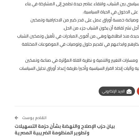
ياسي بين الشباب، وانتقاء عناصر جيدة تطمح إلى المشاركة في بناء
لى الدخول في الحياة السياسية.
ج وصياغة خمسة أوراق عمل على قدر كبير من الاحترافية وتمكين
ل نشر ثقافة أن يكون الشباب جزء من الحل.
لجديدة منذ انطلاقها وهي من أقوى المبادرات في تأهيل وتمكين الشباب
وابتكارهم وابداعهم في تقديم حلول وتوصيات في الموضوعات المختلفة
 ومسارات التغيير والتنمية و نظرية القلة المؤثرة في صناعة وتمكين
وآليات إتخاذ القرار السياسية وأخيرا طريقة إعداد أوراق تحليل السياسات
البريد الإلكتروني
القادم بوست
بيان حزب الإصلاح والنهضة بشأن حزمة التسهيلات
وتطوير المنظومة الضريبية المصرية