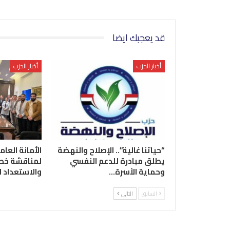
قد يعجبك ايضا
أخبار الحزب
أخبار الحزب
“حياتنا غالية”.. الإصلاح والنهضة
الأمانة العام
يطلق مبادرة للدعم النفسي
لمناقشة خطة
وحماية الأسرة…
والاستعداد 
السابق
التالي