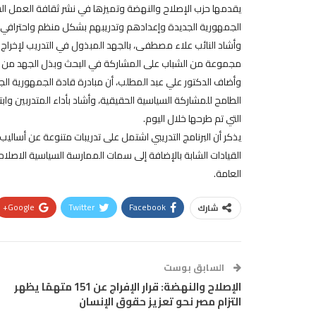
يقدمها حزب الإصلاح والنهضة وتميزها في نشر ثقافة العمل الس
الجمهورية الجديدة وإعدادهم وتدريبهم بشكل منظم واحترافي ع
وأشاد النائب علاء مصطفى، بالجهد المبذول في التدريب لإخرا
مجموعة من الشباب على المشاركة في البحث وبذل الجهد من أج
وأضاف الدكتور علي عبد المطلب، أن مبادرة قادة الجمهورية ا
الطامح للمشاركة السياسية الحقيقية، وأشاد بأداء المتدربين 
التي تم طرحها خلال اليوم.
يذكر أن البرنامج التدريبي اشتمل على تدريبات متنوعة عن أساليب
القيادات الشابة بالإضافة إلى سمات الممارسة السياسية الاصلاحية 
العامة.
Google+
Twitter
Facebook
شارك
السابق بوست
الإصلاح والنهضة: قرار الإفراج عن 151 متهمًا يظهر
التزام مصر نحو تعزيز حقوق الإنسان