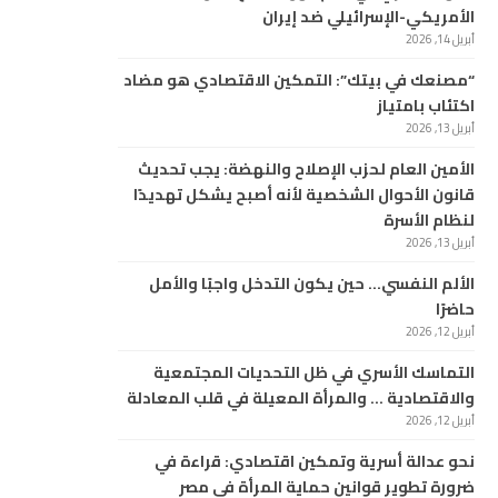
الأمريكي-الإسرائيلي ضد إيران
أبريل 14, 2026
“مصنعك في بيتك”: التمكين الاقتصادي هو مضاد
اكتئاب بامتياز
أبريل 13, 2026
الأمين العام لحزب الإصلاح والنهضة: يجب تحديث
قانون الأحوال الشخصية لأنه أصبح يشكل تهديدًا
لنظام الأسرة
أبريل 13, 2026
الألم النفسي… حين يكون التدخل واجبًا والأمل
حاضرًا
أبريل 12, 2026
التماسك الأسري في ظل التحديات المجتمعية
والاقتصادية … والمرأة المعيلة في قلب المعادلة
أبريل 12, 2026
نحو عدالة أسرية وتمكين اقتصادي: قراءة في
ضرورة تطوير قوانين حماية المرأة في مصر