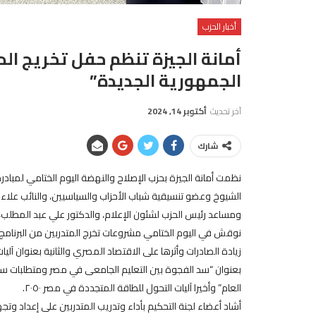
أخبار الحزب
أمانة الجيزة تنظم حفل تخريج الد
الجمهورية الجديدة”
آخر تحديث
أكتوبر 14, 2024
شارك
نظمت أمانة الجيزة بحزب الإصلاح والنهضة اليوم الختامي لمبا
الشيوخ وعضو تنسيقية شباب الأحزاب والسياسيين، والنائب ع
ومساعد رئيس الحزب لشئون الإعلام، والدكتور علي عبد المطلب
نوقش في اليوم الختامي مشروعات تخرج المتدربين من البرنامج 
زيادة الصادرات وأثرها على الاقتصاد المصري والثانية بعنوان آليا
بعنوان “سد الفجوة بين التعليم الجامعى في مصر ومتطلبات سو
العام” وأخيرا آليات التحول للطاقة المتجددة في مصر ٢٠٥٠.
أشاد أعضاء لجنة التحكيم بأداء وتدريب المتدربين على إعداد وتجه