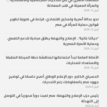
التماسك الأسري في ظل التحديات المجتمعية والاقتصادية …
والمرأة المعيلة في قلب المعادلة
أبريل 12, 2026
نحو عدالة أسرية وتمكين اقتصادي: قراءة في ضرورة تطوير
قوانين حماية المرأة في مصر
أبريل 12, 2026
“حياتنا غالية”.. الإصلاح والنهضة يطلق مبادرة للدعم النفسي
وحماية الأسرة المصرية
أبريل 12, 2026
الأمانة العامة تبدأ اجتماعاتها لمناقشة خطة المرحلة المقبلة
والاستعداد للمحليات
أبريل 10, 2026
الحسيني الكارم: دور الإعلام الوطني أصبح حاسمًا في توضيح
جهود مصر بالمفاوضات رغم التحديات
أبريل 9, 2026
رئيس حزب الإصلاح والنهضة: مصر لعبت دوراً محورياً في التوصل
إلى التهدئة
أبريل 8, 2026