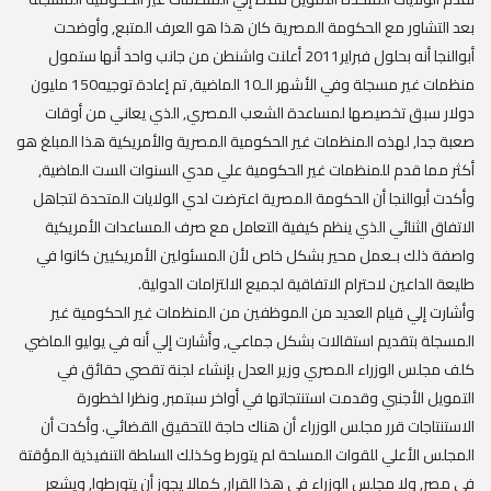
بعد التشاور مع الحكومة المصرية كان هذا هو العرف المتبع, وأوضحت
أبوالنجا أنه بحلول فبراير2011 أعلنت واشنطن من جانب واحد أنها ستمول
منظمات غير مسجلة وفي الأشهر الـ10 الماضية, تم إعادة توجيه150 مليون
دولار سبق تخصيصها لمساعدة الشعب المصري, الذي يعاني من أوقات
صعبة جدا, لهذه المنظمات غير الحكومية المصرية والأمريكية هذا المبلغ هو
أكثر مما قدم للمنظمات غير الحكومية علي مدي السنوات الست الماضية,
وأكدت أبوالنجا أن الحكومة المصرية اعترضت لدي الولايات المتحدة لتجاهل
الاتفاق الثنائي الذي ينظم كيفية التعامل مع صرف المساعدات الأمريكية
واصفة ذلك بـعمل محير بشكل خاص لأن المسئولين الأمريكيين كانوا في
طليعة الداعين لاحترام الاتفاقية لجميع الالتزامات الدولية.
وأشارت إلي قيام العديد من الموظفين من المنظمات غير الحكومية غير
المسجلة بتقديم استقالات بشكل جماعي, وأشارت إلي أنه في يوليو الماضي
كلف مجلس الوزراء المصري وزير العدل بإنشاء لجنة تقصي حقائق في
التمويل الأجنبي وقدمت استنتجاتها في أواخر سبتمبر, ونظرا لخطورة
الاستنتاجات قرر مجلس الوزراء أن هناك حاجة للتحقيق القضائي. وأكدت أن
المجلس الأعلي للقوات المسلحة لم يتورط وكذلك السلطة التنفيذية المؤقتة
في مصر, ولا مجلس الوزراء في هذا القرار, كمالا يجوز أن يتورطوا, ويشعر