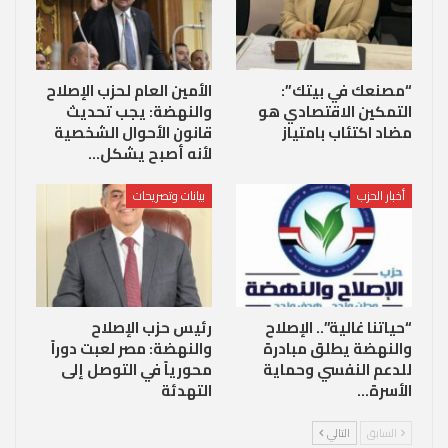
“مصنعك في بيتك”:
الأمين العام لحزب الإصلاح
التمكين الاقتصادي هو
والنهضة: يجب تحديث
مضاد اكتئاب بامتياز
قانون الأحوال الشخصية
لأنه أصبح يشكل…
أخبار الحزب
بيانات وتصريحات
“حياتنا غالية”.. الإصلاح
رئيس حزب الإصلاح
والنهضة يطلق مبادرة
والنهضة: مصر لعبت دوراً
للدعم النفسي وحماية
محورياً في التوصل إلى
الأسرة…
التهدئة
السابق
التالي