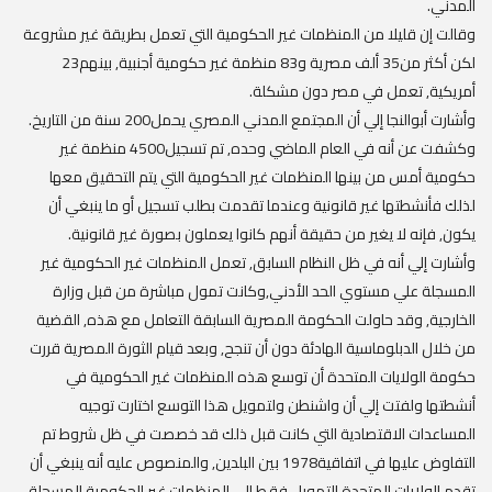
المدني.
وقالت إن قليلا من المنظمات غير الحكومية التي تعمل بطريقة غير مشروعة
لكن أكثر من35 ألف مصرية و83 منظمة غير حكومية أجنبية, بينهم23
أمريكية, تعمل في مصر دون مشكلة.
وأشارت أبوالنجا إلي أن المجتمع المدني المصري يحمل200 سنة من التاريخ.
وكشفت عن أنه في العام الماضي وحده, تم تسجيل4500 منظمة غير
حكومية أمس من بينها المنظمات غير الحكومية التي يتم التحقيق معها
لذلك فأنشطتها غير قانونية وعندما تقدمت بطلب تسجيل أو ما ينبغي أن
يكون, فإنه لا يغير من حقيقة أنهم كانوا يعملون بصورة غير قانونية.
وأشارت إلي أنه في ظل النظام السابق, تعمل المنظمات غير الحكومية غير
المسجلة علي مستوي الحد الأدني,وكانت تمول مباشرة من قبل وزارة
الخارجية, وقد حاولت الحكومة المصرية السابقة التعامل مع هذه, القضية
من خلال الدبلوماسية الهادئة دون أن تنجح, وبعد قيام الثورة المصرية قررت
حكومة الولايات المتحدة أن توسع هذه المنظمات غير الحكومية في
أنشطتها ولفتت إلي أن واشنطن ولتمويل هذا التوسع اختارت توجيه
المساعدات الاقتصادية التي كانت قبل ذلك قد خصصت في ظل شروط تم
التفاوض عليها في اتفاقية1978 بين البلدين, والمنصوص عليه أنه ينبغي أن
تقدم الولايات المتحدة التمويل فقط إلي المنظمات غير الحكومية المسجلة