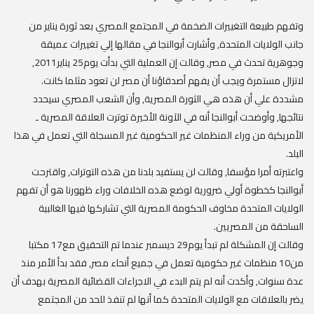
وتفهم طبيعة التغييرات الضخمة في المجتمع المصري بعد ثورة يناير من
جانب الولايات المتحدة, وأشارت أبوالنجا في مقالها إلي تغييرات عميقة
وجوهرية تحدث في مصر, وقالت إن العملية التي بدأت يوم25 يناير2011,
لاتزال مستمرة ويجب أن يفهم أصدقاؤنا أن مصر لن تعود مثلما كانت.
مشددة علي أن هذه هي الثورة المصرية, وأن الشعب المصري سيحدد
نتائجها, وأوضحت أبوالنجا أنه في الآونة الأخيرة توترت العلاقة المصرية ـ
الأمريكية من وراء المنظمات غير الحكومية غير المسجلة التي تعمل في هذا
البلد.
واعتبرته أمرا مؤسفا, وقالت لن يستفيد بلدنا من هذه التوترات, واقترحت
أبوالنجا كخطوة أولي ضرورية لوضع هذه الخلافات وراء ظهورنا هو أن تفهم
الولايات المتحدة مخاوف الحكومة المصرية التي تشاركها فيها الغالبية
الساحقة من المصريين.
وقالت إن المشكلة لم تبدأ يوم29 ديسمبر عندما تم التحقيق مع17 مكتبا
من10 منظمات غير حكومية تعمل في جميع أنحاء مصر, فقد بدأ الأمر منذ
عدة سنوات, وأكدت أنه لم يتم البدء في الاجراءات القضائية المصرية بهدف أن
يضر بالعلاقات مع الولايات المتحدة كما أنها لم تنفذ للحد من المجتمع