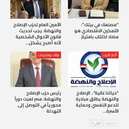
“مصنعك في بيتك”:
الأمين العام لحزب الإصلاح
التمكين الاقتصادي هو
والنهضة: يجب تحديث
مضاد اكتئاب بامتياز
قانون الأحوال الشخصية
لأنه أصبح يشكل…
أخبار الحزب
بيانات وتصريحات
“حياتنا غالية”.. الإصلاح
رئيس حزب الإصلاح
والنهضة يطلق مبادرة
والنهضة: مصر لعبت دوراً
للدعم النفسي وحماية
محورياً في التوصل إلى
الأسرة…
التهدئة
السابق
التالي