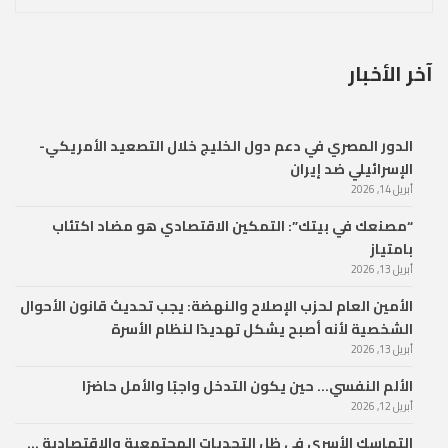
آخر الأخبار
الدور المصري في دعم دول الخليج خلال التصعيد الأمريكي-
الإسرائيلي ضد إيران
أبريل 14, 2026
“مصنعك في بيتك”: التمكين الاقتصادي هو مضاد اكتئاب
بامتياز
أبريل 13, 2026
الأمين العام لحزب الإصلاح والنهضة: يجب تحديث قانون الأحوال
الشخصية لأنه أصبح يشكل تهديدًا لنظام الأسرة
أبريل 13, 2026
الألم النفسي… حين يكون التدخل واجبًا والأمل حاضرًا
أبريل 12, 2026
التماسك الأسري في ظل التحديات المجتمعية والاقتصادية …