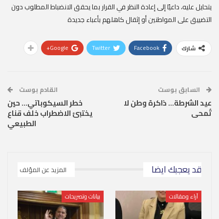
يتحايل عليه، داعيًا إلى إعادة النظر في القرار بما يحقق الانضباط المطلوب دون
التضييق على المواطنين أو إثقال كاهلهم بأعباء جديدة
Google+
Twitter
Facebook
شارك
السابق بوست
القادم بوست
عيد الشرطة… ذاكرة وطن لا
خطر السيكوباتي… حين
تُمحى
يختبئ الاضطراب خلف قناع
الطبيعي
قد يعجبك ايضا
المزيد عن المؤلف
آراء ومقالات
بيانات وتصريحات