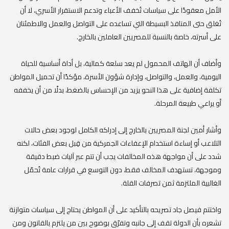
الأمل معقودًا على سياسات تُخفف الأعباء وتدعم الاستقرار الأسري، لا أن
تُغلق حتى المنافذ البسيطة التي تساعده على التواصل والعمل والاطمئنان
على أسرته، خاصة بالنسبة للمصريين العاملين بالخارج.
وأضاف أن الهاتف المحمول لم يعد سلعة كمالية، بل أداة أساسية للحياة
اليومية، والعمل، والتواصل، وإدارة شؤون الأسرة، مؤكدًا أن تحميل المواطن
تكلفة إضافية على هذا النحو يزيد من الإحساس بالضغط، بدلًا من أن يخففه
أو يراعي طبيعة المرحلة.
وأشار أمين لجنة المصريين بالخارج إلى إدراكه الكامل لوجود بعض حالات
التلاعب أو إساءة استخدام الإعفاءات الجمركية من قِبل بعض الفئات، لكنه
شدد على أن مواجهة هذه المخالفات يجب أن تتم عبر آليات ضبط دقيقة
وموجهة، تستهدف المخالف فقط، دون التوسع في قرارات عامة تُحمّل
الغالبية الملتزمة ثمن تصرفات القلة.
واختتم فيصل جاد تصريحه بالتأكيد على أن المواطن يحتاج إلى سياسات متوازنة
تشعره بأن الدولة تقف إلى جانبه وتفرّق بوضوح بين من يلتزم بالقانون ومن