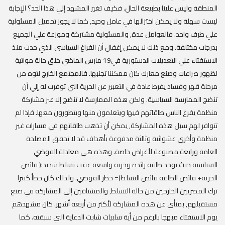
المنطقة وليس علينا بطبيعة الحال. فكيف تغير المشهد إلي هذا الحد؟ الإجابة
ليست سهلة ولا يمكن اختزالها في عامل وحيد, كما لا يجوز تحميل المسئولية
علي طرف واحد. فالعوامل عدة, والمسئولية مشتركة وموزعة علي الجميع
بدرجات مختلفة. ومع ذلك لا يمكن إغفال أن الفراغ السياسي الذي حدث منذ
الاستفتاء علي التعديلات الدستورية في19 مارس الماضي خلق حالة مواتية
لظهور صراعات وصنع معارك كان ممكننا تجنبها. فالمجتمع الخارج لتوه من
مرحلة قهر وفساد يفرط عادة في التعبير عن الحرية التي توفرت له إلي أن
تنضج الممارسة السياسية. ولكن هذه الممارسة لا تنضج إلا عبر مشاركة
منظمة يفرغ الناس طاقاتهم فيها ويتعلمون منها ويتطورون معها. فإذا لم
تتوافر لهم سبل هذه المشاركة, يمكن أن تذهب طاقاتهم في مسارات غير
منظمة وأخري عشوائية وثالثة مدفوعة بأهداف قد لا تحقق المصلحة
العامة ورابعة مصنوعة لأغراض خاصة. وهذه هي معادلة الفوضي
السياسية حيث توجد طاقة زائدة وحرية واسعة عقب تسلط شديد:( فائض
الحرية+ فائض الطاقة فائض التسلط)= خطر الفوضي. ولذلك كان خطأ كبيرا
ترك المصريين الخارجين من حالة التسلط, والمشتاقين إلي المشاركة في صنع
مستقبلهم, بمنأي عن هذه المشاركة لأكثر من أربعة أشهر. كان مشهدهم
يوم الاستفتاء مبهجا بالرغم من أية سلبيات شابت الدعاية التي سبقته. كما