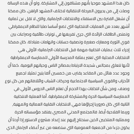
كان هذا المشهد موحيا بأنهم مشتاقون إلي المشاركة. ولو أن هذه الرسالة
وصلت إلي من يديرون المرحلة الانتقالية لاختلف المشهد الراهن. كان ممكنا
أن نشغل الفترة بين الاستفتاء والانتخابات البرلمانية, والتي لا تقل عن ثمانية
أشهر, بعدد من العمليات الانتخابية التي تضع أساسا صلبا للنظام الديمقراطي
وتمتص الطاقات الزائدة التي جري تفريغها في توترات طائفية وصراعات بين
قوي الثورة ومعارك صغيرة وتصفية حسابات واتهامات متبادلة. كان ممكنا
إجراء ثلاث عمليات انتخابية مهمة قبل الانتخابات البرلمانية: الأولي هي
الانتخابات المحلية التي تعتبر بمثابة المدرسة الأولي للممارسة الديمقراطية
لأنها تتعلق بمجالس شديدة الارتباط بمصالح الناس وحياتهم اليومية. كما أن
وجود عدد هائل من المقاعد يقترب من خمسين ألفا يتيح تمثيلا لجميع
الأحزاب والقوي السياسية الاجتماعية وحركات الشباب وائتلافاتهم من كل نوع
وصنف. ومن شأن انتخابات بهذا الحجم أن تعلم الناس الدروس الأولي في
الممارسة السياسية الحرة والمشاركة الديمقراطية. أما العملية الانتخابية
الثانية التي كان ضروريا إجراؤها فهي الانتخابات النقابية العمالية والمهنية,
وربما الفلاحية أيضا. فالمجتمع المدني المصري يفتقد مؤسساته الحرة
وممثليه المنتخبين الذين سنحتاج إليهم عند إعداد مشروع الدستور إذا أردنا أن
يكون جزءا من الجمعية العمومية التي ستضعه من غير أعضاء البرلمان الذي