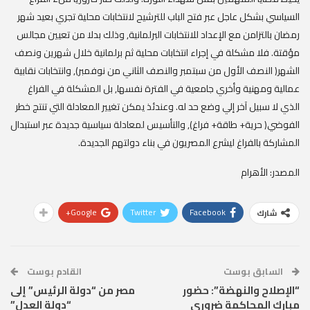
السياسي بشكل عاجل عبر فتح الباب للترشيح لانتخابات محلية تجري بعيد شهر
رمضان بالتزامن مع الإعداد للانتخابات البرلمانية, وذلك بدلا من تعيين مجالس
مؤقتة. فلا مشكلة في إجراء انتخابات محلية ثم برلمانية خلال شهرين ونصف
الشهر( النصف الأول من سبتمبر والنصف الثاني من نوفمبر), وانتخابات نقابية
عمالية ومهنية وأخري جامعية في الفترة نفسها, بل المشكلة في الفراغ
الذي لا سبيل آخر إلي وضع حد له. وعندئذ يمكن تغيير المعادلة التي تنتج خطر
الفوضي( حرية+ طاقة+ فراغ), والتأسيس لمعادلة سياسية جديدة عبر استبدال
المشاركة بالفراغ ليشرع المصريون في بناء دولتهم الجديدة.
المصدر: الأهرام
Google+
Twitter
Facebook
شارك
السابق بوست
القادم بوست
“الإصلاح والنهضة”: حضور
مصر من “دولة الرئيس” إلى
مبارك المحاكمة ضروري
“دولة العدل”