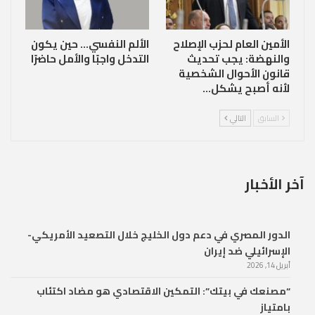
الأمين العام لحزب الإصلاح
الألم النفسي… حين يكون
والنهضة: يجب تحديث
التدخل واجبًا والأمل حاضرًا
قانون الأحوال الشخصية
لأنه أصبح يشكل…
السابق
التالي
آخر الأخبار
الدور المصري في دعم دول الخليج خلال التصعيد الأمريكي-
الإسرائيلي ضد إيران
أبريل 14, 2026
“مصنعك في بيتك”: التمكين الاقتصادي هو مضاد اكتئاب
بامتياز