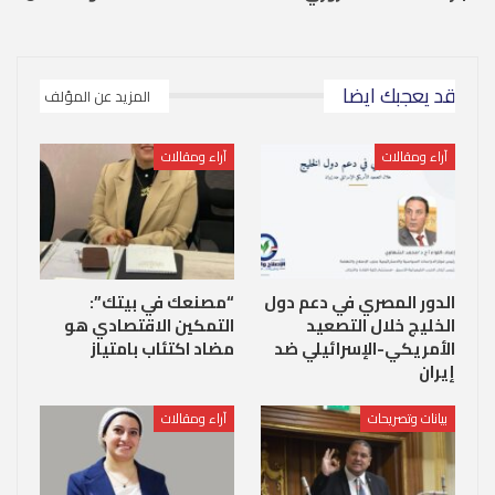
قد يعجبك ايضا
المزيد عن المؤلف
آراء ومقالات
آراء ومقالات
الدور المصري في دعم دول
“مصنعك في بيتك”:
الخليج خلال التصعيد
التمكين الاقتصادي هو
الأمريكي-الإسرائيلي ضد
مضاد اكتئاب بامتياز
إيران
بيانات وتصريحات
آراء ومقالات