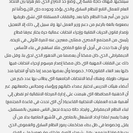
سينتخبها. فهناك حاجة ماسة إلي وضع حد للصراع الذي صار هزليا بين الاتحاد
العام للعمال التابع للنظام السابق والذي يؤكد وجوده حتي الآن,وكأننا لم
نخرج من أسر هذا النظام كليا بعد, والنقابات المستقلة التي تشق طريقها
بصعوبة بالغة بالرغم من دعم وزير العمل لها. ولا سبيل إلي ذلك إلا التعجيل
بإصدار قانون الحريات النقابية وإجراء انتخابات عمالية حرة يختار عبرها قطاع
رئيسي من المجتمع المصري ممثلين معبرين عنه للمرة الأولي في تاريخه.
ولو أن هذا حدث في أبريل أو مايو الماضي مثلا لساهم في بناء الأساس
الديمقراطي الذي كان ممكنا أن يعصمنا من التدهور الذي لحق بنا. وقل مثل
ذلك عن النقابات المهنية التي كان ممكنا إصدار مرسوم لإجراء انتخابات فيها
كلها بعد الغاء القانون100, خصوصا وأن بعضها مجمد إما كليا أو انتخابيا منذ
سنوات طويلة. وهناك أيضا الانتخابات الجامعية التي يطالب بها عدد كبير من
أعضاء هيئات التدريس لاختيار عمداء كلياتهم ورؤساء ومجالس جامعاتهم. غير
أن الذهنية المحافظة التي هيمنت علي إدارة المرحلة الانتقالية لم تفطن إلي
أهمية هذه العمليات الانتخابية القاعدية( أي التي تحدث في قاعدة المجتمع)
لبناء النظام الديمقراطي وايجاد حالة جديدة تجعل الناس معنيين بالمستقبل.
وهذا يفسر لماذا ازداد الانشغال بالماضي في الأشهر الماضية بدلا من أن
يقل, وخصوصا في ظل بطء محاكمات رموز النظام السابق والغموض الذي
يحيط قضايا المتهمين بقتل شهداء الثورة. ولذلك صار ضروريا ملء الفراغ