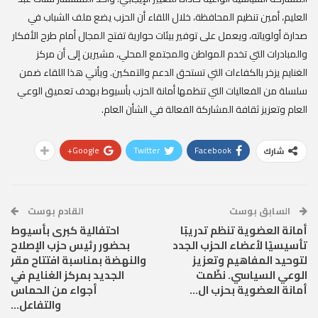
العليم، أمين تنظيم المحافظة، خلال اللقاء أن الحزب يضع ملف الشباب في
صدارة أولوياته، ويعمل على توفير بيئات حوارية تفتح المجال أمام طرح الأفكار
والمبادرات التي تخدم المواطن والمجتمع المحلي، مشيرين إلى أن مركز
الغنايم يزخر بالكفاءات التي تستحق الدعم والتمكين. ويأتي هذا اللقاء ضمن
سلسلة من الفعاليات التي تنظمها أمانة الحزب بأسيوط بهدف تعميق الوعي
العام وتعزيز ثقافة المشاركة الفعالة في الشأن العام.
Google+
Twitter
Facebook
شارك
السابق بوست
القادم بوست
أمانة العضوية تنظم تدريبًا
احتفالية كبرى بأسيوط
تأسيسيًا لأعضاء الحزب الجدد
بحضور رئيس حزب الإصلاح
لتوحيد المفاهيم وتعزيز
والنهضة بمناسبة افتتاح مقر
الوعي السياسي. نظّمت
الجديد بمركز الغنايم في
أمانة العضوية بحزب ال…
أجواء من الحماس
والتفاعل…