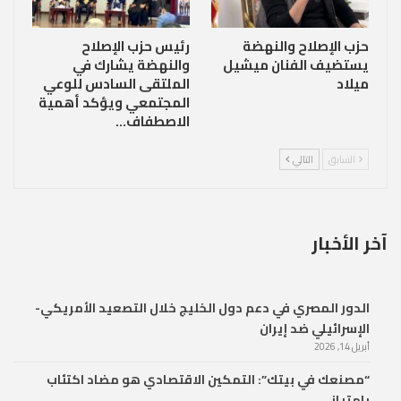
حزب الإصلاح والنهضة
رئيس حزب الإصلاح
يستضيف الفنان ميشيل
والنهضة يشارك في
ميلاد
الملتقى السادس للوعي
المجتمعي ويؤكد أهمية
الاصطفاف…
السابق
التالي
آخر الأخبار
الدور المصري في دعم دول الخليج خلال التصعيد الأمريكي-
الإسرائيلي ضد إيران
أبريل 14, 2026
“مصنعك في بيتك”: التمكين الاقتصادي هو مضاد اكتئاب
بامتياز