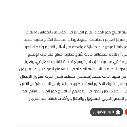
ة افتتاح مقر الجديد بمركز الغنايم في أجواء من الحماس والتفاعل
بمركز الغنايم بمحافظة أسيوط، وذلك بمناسبة افتتاح مقره الجديد
قياداته المركزية، وبمشاركة واسعة من أهالي الغنايم وأعضاء الحزب.
 أن هذه الاحتفالية جاءت لتُتوّج خطوة افتتاح مقر حزب الإصلاح
همة في مسيرة الحزب نحو توسيع قاعدة انتشاره الجغرافي، وتعزيز
دور التنظيمات السياسية الفاعلة في الاستماع للمواطنين والتعبير عن
، من بينهم النائب محمد إسماعيل، مساعد رئيس الحزب لشؤون الاتصال
لام، واللواء الدكتور أشرف مظهر، مساعد رئيس الحزب لشؤون الأمن
 بالحزب، الذين أكدوا في كلماتهم أن افتتاح مقر الحزب بالغنايم يُعد
للحضور الحزبي المسؤول والفعّال. وأكد د. هشام عبد العزيز، ر
البريد الإلكتروني