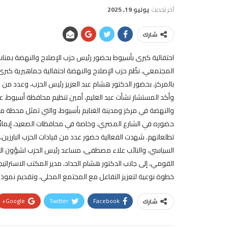
آخر تحديث
يوليو 19, 2025
شارك
احتفالية كبرى بأسيوط بحضور رئيس حزب الإصلاح والنهضة بمناسب
المجتمعي، نظّم حزب الإصلاح والنهضة احتفالية جماهيرية كبرى 
بالمركز، بحضور الدكتور هشام عبد العزيز رئيس الحزب، وعدد من 
وأكد المستشار نشأت عبد العليم، أمين تنظيم محافظة أسيوط، على
والنهضة في مركز ومدينة الغنايم بأسيوط، والتي تمثل محطة م
حضوره في الشارع المصري، وخاصة في محافظات الصعيد، إيمانًا ب
تطلعاتهم. شهدت الفعالية حضور عدد من قيادات الحزب البارزين
السياسي، والنائب علاء مصطفى، مساعد رئيس الحزب لشؤون الإع
القومي، إلى جانب الدكتور هشام الحداد، مدير المكتب الاستراتيجي
خطوة نوعية لتعزيز التفاعل مع المجتمع المحلي، وتقديم نموذج 
Google+
Twitter
Facebook
شارك