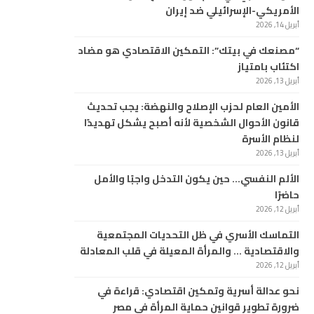
الأمريكي-الإسرائيلي ضد إيران
أبريل 14, 2026
“مصنعك في بيتك”: التمكين الاقتصادي هو مضاد
اكتئاب بامتياز
أبريل 13, 2026
الأمين العام لحزب الإصلاح والنهضة: يجب تحديث
قانون الأحوال الشخصية لأنه أصبح يشكل تهديدًا
لنظام الأسرة
أبريل 13, 2026
الألم النفسي… حين يكون التدخل واجبًا والأمل
حاضرًا
أبريل 12, 2026
التماسك الأسري في ظل التحديات المجتمعية
والاقتصادية … والمرأة المعيلة في قلب المعادلة
أبريل 12, 2026
نحو عدالة أسرية وتمكين اقتصادي: قراءة في
ضرورة تطوير قوانين حماية المرأة في مصر