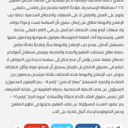
انطلاق حملته الانتخابية الرسمية لدعم مرشحيه في انتخابات مجلس الشيوخ
٢٠٢٥ بمحافظة الإسكندرية، مؤكدًا التزامه بتقديم بديل إصلاحي حقيقي
يقوم على العمل والبرامج، لا على الشعارات والمصالح الشخصية. حملة حزب
الإصلاح والنهضة تنطلق من إيمان عميق بأن السياسة ليست وعودًا جوفاء
ولا شعارات تُرفع وقت الانتخابات ثم تُنسى بل هي التزام حقيقي بخدمة
الناس، ومرشحونا أبناء الطبقة المتوسطة يعرفون همومها ويحلمون معها
بمستقبل أفضل. يقدم حزب الإصلاح والنهضة بديلًا إصلاحيًا صادقًا ببرامج
عملية تعالج مشكلات التعليم والصحة والاقتصاد ويرفض استغلال أصواتكم
لمصالح ضيقة، فنحن نؤمن أن مصر تحتاج إلى سياسة جديدة ترى المواطن لا
كرقم في صندوق الاقتراع بل كإنسان يستحق أن يُسمع صوته وتُلبّى احتياجاته.
يخوض حزب الإصلاح والنهضة هذه الانتخابات بثلاثة مرشحين يجمعون بين
الكفاءة والخبرة: المستشار “معتز الحضري” (رقم 8 – رمز التليفون المحمول)،
المسؤول عن ملف الحماية الاجتماعية، بخبراته القانونية في صياغة التشريعات
التي تضمن حقوق الفئات الأكثر احتياجًا؛ والأستاذة “مروة النجار” (رقم 10 –
رمز عنقود العنب)، المسؤولة عن ملف التعليم، بخبرتها في تطوير المناهج
ودمج التكنولوجيا لإعداد أجيال قادرة على الاب
Google+
Twitter
Facebook