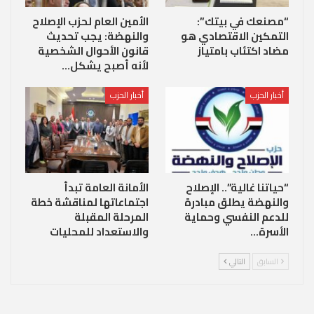
“مصنعك في بيتك”:
الأمين العام لحزب الإصلاح
التمكين الاقتصادي هو
والنهضة: يجب تحديث
مضاد اكتئاب بامتياز
قانون الأحوال الشخصية
لأنه أصبح يشكل…
أخبار الحزب
أخبار الحزب
“حياتنا غالية”.. الإصلاح
الأمانة العامة تبدأ
والنهضة يطلق مبادرة
اجتماعاتها لمناقشة خطة
للدعم النفسي وحماية
المرحلة المقبلة
الأسرة…
والاستعداد للمحليات
السابق
التالي