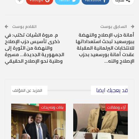
شارك
السابق بوست
القادم بوست
أمانة حزب الإصلاح والنهضة
م. مروة الشيات تكتب: في
ببورسعيد تبحث استعداداتها
ذكرى تأسيس حزب الإصلاح
للانتخابات البرلمانية المقبلة
والنهضة من الثورة إلى
عقدت أمانة بورسعيد بحزب
الجمهورية الجديدة… مسيرة
الإصلاح والنه…
وطنية نحو الإصلاح الحقيقي
قد يعجبك ايضا
المزيد عن المؤلف
آراء ومقالات
بيانات وتصريحات