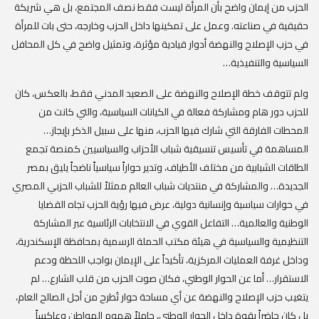
الحزب من إيمان واضح بأن المرأة ليست فقط نصف المجتمع، بل هي شريكة
حقيقية في صناعته. وعمل على تمكينها داخل الحزب وخارجه، حتى بات للمرأة
في حزب الإصلاح والنهضة أدوار قيادية مؤثرة، وتمثيل واضح في كل المحافل
السياسية والتنفيذية…
ولم تتوقف خطة الإصلاح والنهضة على الصعيد المدني فقط، بالعكس، كان
للحزب دور هام ومشاركة فعالة في الكيانات السياسية، والتي كانت من
المحطات الفارقة التي شارك فيها الحزب، منها على سبيل الذكر بإيجاز…
المساهمة في تأسيس تنسيقية شباب الأحزاب والسياسيين كمنصة تجمع
الطاقات الشبابية من مختلف الأطياف، وتدير حواراً سياسياً ناضجاً يليق بمصر
الجديدة… والمشاركة في منتديات شباب العالم ممثلاً للشباب الحزبي المصري
في حوارات سياسية وإنسانية دولية، عرض فيها رؤية الحزب تجاه القضايا
الوطنية والعالمية… التفاعل القوي في الانتخابات الرئاسية عبر المشاركة
التنظيمية والسياسية في هيئة مكتب الحملة الرسمية بمحافظة الإسكندرية،
وداخل غرفة العمليات المركزية، تأكيداً على الإيمان بواجب اللحظة ودعم
الاستقرار… أما عن الحوار الوطني، فكان صوت الحزب من قلب الشارع… لم
يتغيب حزب الإصلاح والنهضة عن أي مساحة حوار تُطرح من أجل الصالح العام،
بل كان حاضراً بقوة داخل الحوار الوطني، حاملاً هموم المواطن وعاكساً