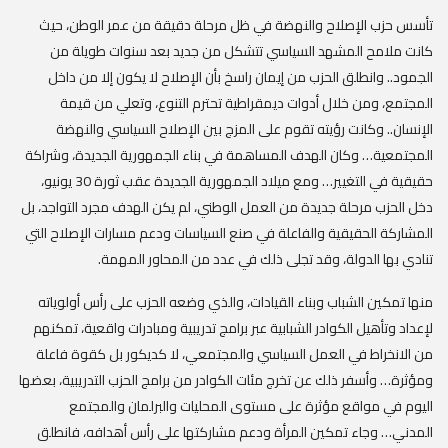
تأسس حزب الإصلاح والنهضة في ظل مرحلة دقيقة من عمر الوطن، حيث
كانت ملامح المشهد السياسي تتشكل من جديد بعد سنوات طويلة من
الجمود.. وانطلق الحزب من إيمان راسخ بأن الإصلاح لا يكون إلا من داخل
المجتمع، ومن خلال أدوات ديمقراطية تحترم التنوع، وتعلي من قيمة
الإنسان.. وكانت رؤيته تقوم على المزج بين الإصلاح السياسي والنهضة
المجتمعية… وكان الهدف المساهمة في بناء الجمهورية الجديدة، وشراكة
حقيقية في التغيير… ومع ميلاد الجمهورية الجديدة عقب ثورة 30 يونيو،
دخل الحزب مرحلة جديدة من العمل الوطني، لم يكن الهدف مجرد التواجد، بل
المشاركة الحقيقية والفاعلة في صنع السياسات ودعم مسارات الإصلاح التي
تنادي بها الدولة، وقد تجلى ذلك في عدد من المحاور المهمة.
منها تمكين الشباب وبناء القيادات، والذي وضعه الحزب على رأس أولوياته
لإعداد وتأهيل الكوادر الشبابية عبر برامج تدريبية ومبادرات واقعية، تمكنهم
من الانخراط في العمل السياسي والمجتمعي، لا كديكور بل كقوة فاعلة
ومؤثرة… وأسفر ذلك عن تخرج مئات الكوادر من برامج الحزب التدريبية، بعضها
اليوم في مواقع مؤثرة على مستوى المحليات والبرلمان والمجتمع
المدني… وجاء تمكين المرأة ودعم مشاركتها على رأس أهدافه، فانطلق