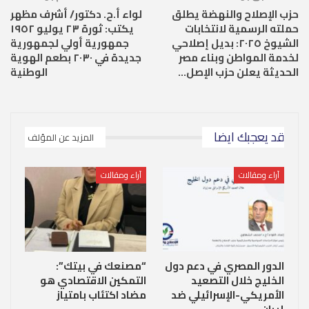
حزب الإصلاح والنهضة يطلق
لواء أ.ح. دكتور/ أشرف مظهر
حملته الرسمية لانتخابات
يكتب: ثورة ٢٣ يوليو ١٩٥٢
الشيوخ ٢٠٢٥: بديل إصلاحي
جمهورية أولي لجمهورية
لخدمة المواطن وبناء مصر
جديدة في ٢٠٣٠ بطعم الهوية
الحديثة يعلن حزب الإصل…
الوطنية
قد يعجبك ايضا
المزيد عن المؤلف
آراء ومقالات
آراء ومقالات
الدور المصري في دعم دول
“مصنعك في بيتك”:
الخليج خلال التصعيد
التمكين الاقتصادي هو
الأمريكي-الإسرائيلي ضد
مضاد اكتئاب بامتياز