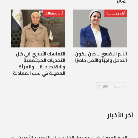
إيران
آراء ومقالات
آراء ومقالات
الألم النفسي… حين يكون
التماسك الأسري في ظل
التدخل واجبًا والأمل حاضرًا
التحديات المجتمعية
والاقتصادية … والمرأة
المعيلة في قلب المعادلة
السابق
التالي
آخر الأخبار
الدور المصري في دعم دول الخليج خلال التصعيد الأمريكي-