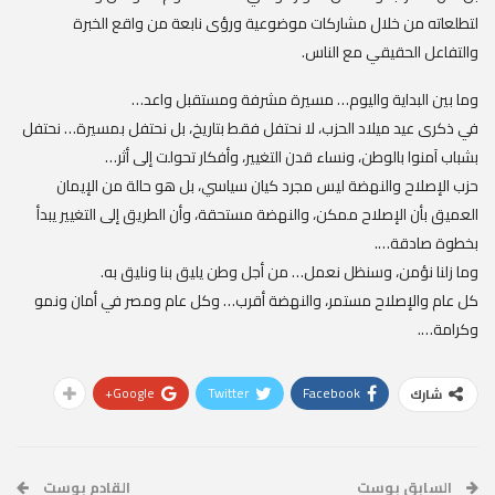
لتطلعاته من خلال مشاركات موضوعية ورؤى نابعة من واقع الخبرة
والتفاعل الحقيقي مع الناس.
وما بين البداية واليوم… مسيرة مشرفة ومستقبل واعد…
في ذكرى عيد ميلاد الحزب، لا نحتفل فقط بتاريخ، بل نحتفل بمسيرة… نحتفل
بشباب آمنوا بالوطن، ونساء قدن التغيير، وأفكار تحولت إلى أثر…
حزب الإصلاح والنهضة ليس مجرد كيان سياسي، بل هو حالة من الإيمان
العميق بأن الإصلاح ممكن، والنهضة مستحقة، وأن الطريق إلى التغيير يبدأ
بخطوة صادقة….
وما زلنا نؤمن، وسنظل نعمل… من أجل وطن يليق بنا ونليق به.
كل عام والإصلاح مستمر، والنهضة أقرب… وكل عام ومصر في أمان ونمو
وكرامة….
Google+
Twitter
Facebook
شارك
السابق بوست
القادم بوست