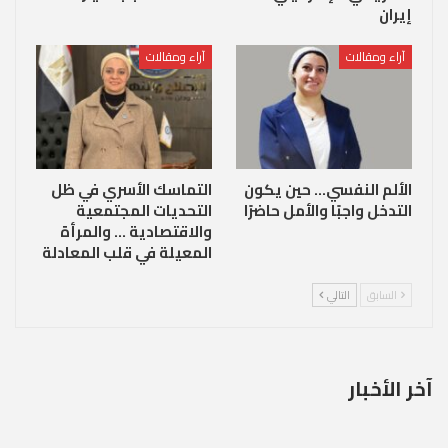
إيران
آراء ومقالات
آراء ومقالات
الألم النفسي… حين يكون
التماسك الأسري في ظل
التدخل واجبًا والأمل حاضرًا
التحديات المجتمعية
والاقتصادية … والمرأة
المعيلة في قلب المعادلة
السابق
التالي
آخر الأخبار