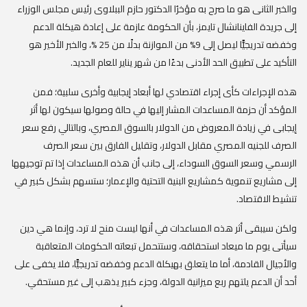
والخبر الثانى هو ما صرح به مؤخرُا الدكتور حازم الببلاوى رئيس مجلس الوزراء
إلى جريدة الفاينانشال تايمز، بأن الحكومة عازمة على إعادة هيكلة الدعم
وخفضه تدريجيًّا ليصل إلى 9% من الموازنة بدلًا من 25 %، والخبر الأخير هو
التأكيد على تطبيق الحد الأدنى بدءًا من شهر يناير للعام الجديد.
هذه الإجراءات كأى إجراء اقتصادي لها أبعاد إيجابية وأخرى سلبية؛ فمن
المؤكد أن حزمة المساعدات المشار إليها في حالة وصولها سيكون لها أثر
إيجابى في زيادة المعروض من الدولار بالسوق المصري، وبالتالي رفع سعر
الصرف للجنيه المصري مقابل الدولار، وتقليل الفارق بين سعر الصرف
الرسمي وسعر السوق السوداء، إلى جانب أن هذه المساعدات إذا تم توجيهها
إلى مشاريع تنموية كمشاريع البنية التحتية والإعمار؛ ستسهم بشكل كبير في
تنشيط الاقتصاد.
ولكن سيبقى أثر هذه المساعدات في أنها ليست منح لا ترد، وإنما هي دين
سيأتى يوم ما ميعاد استحقاقه، وستتحمل تبعاته الحكومات المتعاقبة
والأجيال القادمة، أما ما يتعلق بهيكلة الدعم وخفضه تدريجيًّا، فلا يخفى على
أحد أن الدعم يلتهم ربع ميزانية الدولة، وجزء كبير يذهب إلى غير مستحقي.