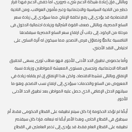
وبالتالى فإن إعادة هيكلة الدعم شيء ضرورى، أما خفض الدعم فهذا قرار
خطير من الناحية السياسية والاجتماعية وغير مأمون العواقب، ومن الناحية
الاقتصادية قد يؤدى إلى رفع تكلفة الإنتاج، مما سيؤدى إلى زيادة سعر
السلع المصرية، وبالتالى ضعف القوة الشرائية وزيادة احتمالية الدخول فى
مرحلة من الركود، إلى جانب أن ارتفاع سعر السلع المصرية سيفقدها
التنافسية عالميًّا وتضاؤل فرص التصدير، مما سيكون له أثرة السلبى على
احتياطى النقد الأجنبي.
وأما بخصوص تطبيق الحد الأدنى للأجور، فهو مطلب ثورى يسعى لتحقيق
العدالة الاجتماعية، وتحسين مستوى المعيشة للمواطنين وزيادة نسبة
الإنفاق وبالتالى تنشيط الاقتصاد، ولكن هذا الإنفاق إن لم يقابله زيادة في
المعروض من السلع والخدمات؛ سيؤدي إلى ارتفاع نسب التضخم، وهو ما
سيلتهم الدخل الإضافي الذي حصل عليه المواطن بعد تطبيق الحد الأدنى
للأجور.
أيضًا لم تؤكد الحكومة إذا كان سيتم تطبيقه على القطاع الحكومى فقط، أم
سيطبق في القطاع الخاص، وهذا الأمر أيضًا له تبعاته، فإذا كان سيقتصر
تطبيقه على القطاع العام فقط، قد يؤدى إلى تذمر العاملين في القطاع