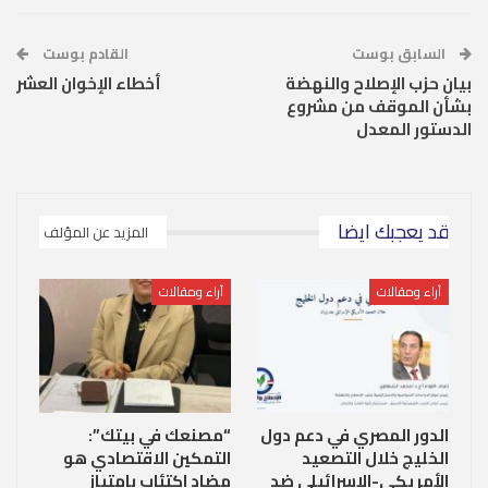
السابق بوست
القادم بوست
بيان حزب الإصلاح والنهضة
أخطاء الإخوان العشر
بشأن الموقف من مشروع
الدستور المعدل
قد يعجبك ايضا
المزيد عن المؤلف
آراء ومقالات
آراء ومقالات
الدور المصري في دعم دول
“مصنعك في بيتك”:
الخليج خلال التصعيد
التمكين الاقتصادي هو
الأمريكي-الإسرائيلي ضد
مضاد اكتئاب بامتياز