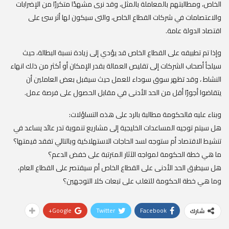
الخاص، ومطالبتهم بالمعاملة بالمثل، وقد نرى مشهدًا متكررًا من الإضرابات
والاعتصامات في شركات القطاع الخاص، والتى سيكون لها أثر سئ على
اقتصاد الدولة عامة.
وإذا تم تطبيقه على القطاع الخاص قد يؤدي إلى زيادة نسبة البطالة، حيث
سيلجأ أصحاب الشركات إلى تقليص العمالة بقدر الإمكان أو أكثر من ذلك انهاء
النشاط ، وقد تظهر سوق سوداء للعمل حيث سيقبل بعض العاملين أن
يتقاضوا أجورًا أقل من الحد الأدنى في مقابل الحصول على فرصة عمل.
وبناء عليه فالحكومة مطالبة بالرد على هذه التساؤلات:
هل سيتم توجيه المساعدات الخليجية إلى مشاريع تنموية تدر عائد يساعد في
تنشيط الاقتصاد أم ستوجه لسد الحاجات الاستهلاكية وبالتالي تفقد قيمتها؟
ما هي خطة الحكومة لمواجه الآثار المترتبة على خفض الدعم؟
هل سيطبق الحد الأدنى على القطاع الخاص أم سيقتصر على القطاع العام،
وما هي خطة الحكومة للتغلب على تبعات كلا التوجهين؟
Google+
Twitter
Facebook
شارك