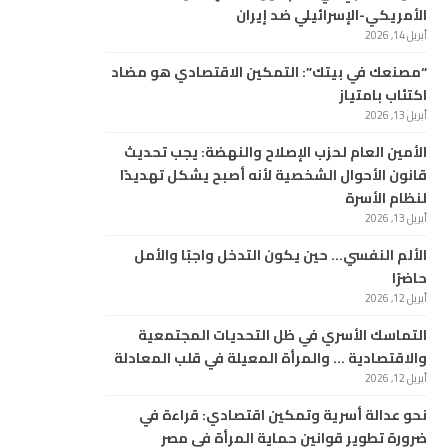
الأمريكي-الإسرائيلي ضد إيران
أبريل 14, 2026
“مصنعك في بيتك”: التمكين الاقتصادي هو مضاد
اكتئاب بامتياز
أبريل 13, 2026
الأمين العام لحزب الإصلاح والنهضة: يجب تحديث
قانون الأحوال الشخصية لأنه أصبح يشكل تهديدًا
لنظام الأسرة
أبريل 13, 2026
الألم النفسي… حين يكون التدخل واجبًا والأمل
حاضرًا
أبريل 12, 2026
التماسك الأسري في ظل التحديات المجتمعية
والاقتصادية … والمرأة المعيلة في قلب المعادلة
أبريل 12, 2026
نحو عدالة أسرية وتمكين اقتصادي: قراءة في
ضرورة تطوير قوانين حماية المرأة في مصر