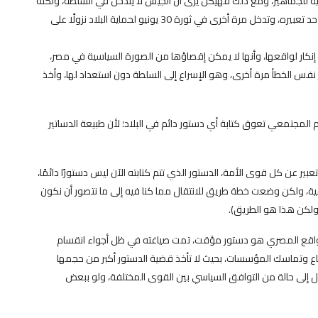
قية للجماهير، ومع ذلك فهيكل يرى أن الجيش لا يتدخل في السلطة، ولكنه
يطالب بحقه باعتباره كان حاميًا للشباب في ثورة يناير على حد تعبيره، وتدخل مرة أخرى في ثورة 30 يونيو لحماية البلاد نزولًا على
 إنكار لواقعها، وأنها لا يمكن إقصاؤها من الصورة السياسية في مصر،
ر نفس الخطأ مرة أخرى، وهو الإسراع إلى السلطة دون استعداد لها، وأخذ
م المجتمعي تعوق كتابة أي دستور دائم في البلاد؛ لأن طبيعة الدساتير
ير عن كل قوى الأمة، الدستور الذي تتم كتابته الآن ليس دستورًا دائمًا،
ة، ولكن وضعت خطة طريق للانتقال مما كنا فيه إلى ما نتصور أن نكون
لكن هذا هو الطريق).
 للواقع المصري هو دستور مؤقت، تمت صياغته في ظل أجواء انقسام
أوضاع وتماسك المؤسسات، بحيث لا تأخذ قضية الدستور أكبر من حجمها
ل إلى حالة من التوافق السياسي بين القوى المختلفة، ولو ببعض