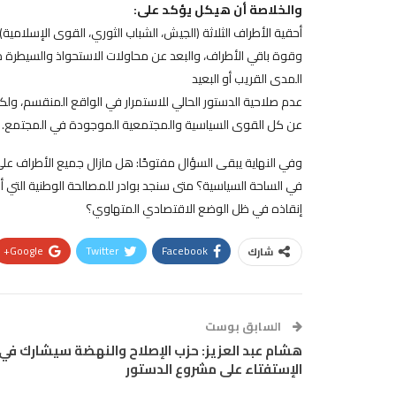
والخلاصة أن هيكل يؤكد على:
أحقية الأطراف الثلاثة (الجيش، الشباب الثوري، القوى الإسلامي
وقوة باقي الأطراف، والبعد عن محاولات الاستحواذ والسيطرة
المدى القريب أو البعيد
عدم صلاحية الدستور الحالي للاستمرار في الواقع المنقسم، ولكن
عن كل القوى السياسية والمجتمعية الموجودة في المجتمع.
وفي النهاية يبقى السؤال مفتوحًا: هل مازال جميع الأطراف على
في الساحة السياسية؟ متى سنجد بوادر للمصالحة الوطنية التي 
إنقاذه في ظل الوضع الاقتصادي المتهاوي؟
Google+
Twitter
Facebook
شارك
السابق بوست
هشام عبد العزيز: حزب الإصلاح والنهضة سيشارك في
الإستفتاء على مشروع الدستور