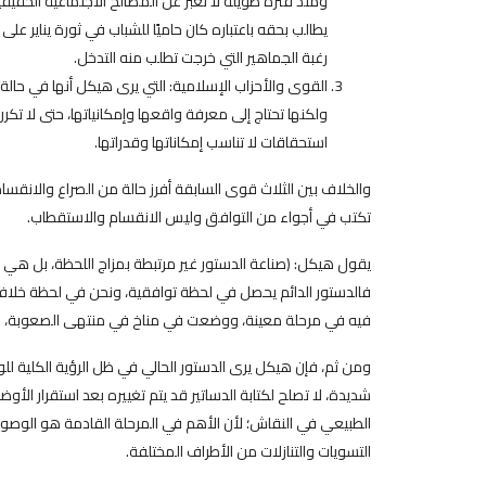
ومنذ فترة طويلة لا تعبر عن المصالح الاجتماعية الحقي
رغبة الجماهير التي خرجت تطلب منه التدخل.
القوى والأحزاب الإسلامية: التي يرى هيكل أنها في حالة
ولكنها تحتاج إلى معرفة واقعها وإمكانياتها، حتى لا تكر
استحقاقات لا تناسب إمكاناتها وقدراتها.
والخلاف بين الثلاث قوى السابقة أفرز حالة من الصراع والانقسا
تكتب في أجواء من التوافق وليس الانقسام والاستقطاب.
يقول هيكل: (صناعة الدستور غير مرتبطة بمزاج اللحظة، بل هي تعب
فالدستور الدائم يحصل في لحظة توافقية، ونحن في لحظة خلافي
فيه في مرحلة معينة، ووضعت في مناخ في منتهى الصعوبة، و
ومن ثم، فإن هيكل يرى الدستور الحالي في ظل الرؤية الكلية
شديدة، لا تصلح لكتابة الدساتير قد يتم تغييره بعد استقرار ال
الطبيعي في النقاش؛ لأن الأهم في المرحلة القادمة هو الوصو
التسويات والتنازلات من الأطراف المختلفة.