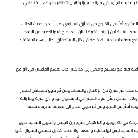
أحداث كقتل الضباط ومذبحة الجنود في سيناء، مرورًا بقانون التظاهر والوضع الاقتصادي
ل المشهد أملًا في الخروج من المأزق السياسي، من أهمها حديث الكاتب
بنانية أبان زيارته الأخيرة للبنان، التي طرح فيها العديد من النقاط
اقع بتعقيداته المتتالية، خاصة في ظل الاستحقاق الحالي وهو الاستفتاء
علة فيه هو تقسيم واقعي إلى حد كبير؛ حيث يقسم الفاعلين في الواقع
يله عمدًا عبر سنين من الإهمال والفساد، ومن ثم فهو متعطش للتغيير
ذا الفاعل يمثل قوة التغيير التي لا يستهان بها، والتي غيرت وما زالت
 أكثر من اللازم، ومن ثم فهي تحتاج إلى معرفة ما تريده تحديدًا
الجيش مدعومًا بالقوة المدنية والقاعدة الشعبية: التي خرجت في 30 يونيو، وهنا هيكل يفرق بين الجيش والقوى المدنية، فهو
ية المدنية ليس لها فاعلية واقعية، ولا تصلح كبديل حقيقي للإخوان؛ لأنها