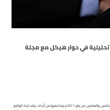
 تحليلية في حوار هيكل مع مجلة
حقيقة لا يجادل فيها أحد ممن يتابع الواقع المصري منذ ثورة الخامس والعشرين من يناير 2011م وما تبعها من أحداث، وقد ازداد الواقع