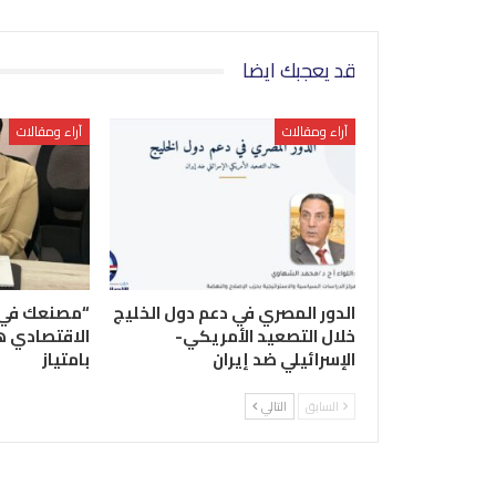
قد يعجبك ايضا
آراء ومقالات
آراء ومقالات
الدور المصري في دعم دول الخليج
“مصنعك في ب
خلال التصعيد الأمريكي-
الاقتصادي ه
الإسرائيلي ضد إيران
بامتياز
السابق
التالي