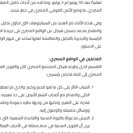
تعقيدًا بعد 30 يونيو ثم 3 يوليو، وما تلاه من 
المتردي، ما وضع الأمن القومي المصري في خطر شديد.
وفي هذه الأثناء تبرز العديد من السيناريوهات التي تحاول تحلي
والمفكر محمد حسنين هيكل عن الواقع المصري في جريدة السفير الل
الرئيسية والجديرة بالتحليل والمناقشة لعلها تساعد في فهم الو
على الدستور.
الفاعلين في الواقع المصري:
التقسيم الذي يطرحه هيكل للمجتمع المصري الآن والقوى الفا
المصري إلى ثلاثة فاعلين رئيسيين:
الشباب الثائر على كل ما هو قديم وكبير: والذي تم تعط
الكلي والصدام مع أصحاب الشعر الأبيض على حد تعبيره، وه
قادرة على التغيير، ولكنها من وجهة نظره جموحة وطموحة
ووسائل تحقيقه والوصول إليه.
يرى أن القوى المدنية في مصر ممثلة في الأحزاب الليبرال