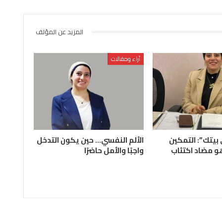
المزيد عن المؤلف
آراء ومقالات
يتك”: التمكين
الألم النفسي… حين يكون التدخل
و مضاد اكتئاب
واجبًا والأمل حاضرًا