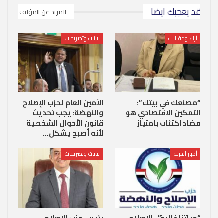
قد يعجبك ايضا
المزيد عن المؤلف
آراء ومقالات
بيانات وتصريحات
“مصنعك في بيتك”:
الأمين العام لحزب الإصلاح
التمكين الاقتصادي هو
والنهضة: يجب تحديث
مضاد اكتئاب بامتياز
قانون الأحوال الشخصية
لأنه أصبح يشكل…
أخبار الحزب
بيانات وتصريحات
“حياتنا غالية”.. الإصلاح
رئيس حزب الإصلاح