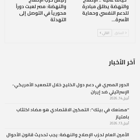
والنهضة يطلق مبادرة
والنهضة: مصر لعبت دوراً
للدعم النفسي وحماية
محورياً في التوصل إلى
الأسرة…
التهدئة
السابق
التالي
آخر الأخبار
الدور المصري في دعم دول الخليج خلال التصعيد الأمريكي-
الإسرائيلي ضد إيران
أبريل 14, 2026
“مصنعك في بيتك”: التمكين الاقتصادي هو مضاد اكتئاب
بامتياز
أبريل 13, 2026
الأمين العام لحزب الإصلاح والنهضة: يجب تحديث قانون الأحوال