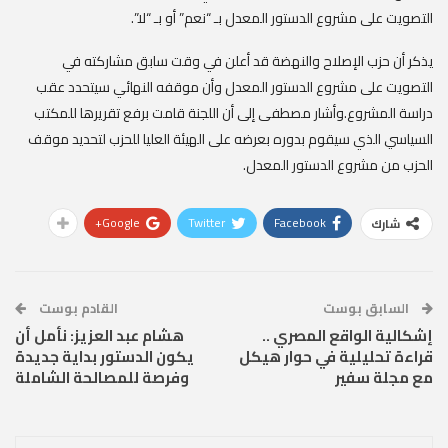
التصويت على مشروع الدستور المعدل بـ “نعم” أو بـ “لا”.
يذكر أن حزب الإصلاح والنهضة قد أعلن في وقت سابق مشاركته في
التصويت على مشروع الدستور المعدل وأن موقفه النهائي سيتحدد عقب
دراسة المشروع.وأشار مصطفى إلى أن اللجنة قامت برفع تقريرها للمكتب
السياسي الذي سيقوم بدوره بعرضه على الهيئة العليا للحزب لتحديد موقف
الحزب من مشروع الدستور المعدل.
Google+
Twitter
Facebook
شارك
السابق بوست
القادم بوست
إشكالية الواقع المصري ..
هشام عبد العزيز: نأمل أن
قراءة تحليلية في حوار هيكل
يكون الدستور بداية جديدة
مع مجلة سفير
وفرصة للمصالحة الشاملة