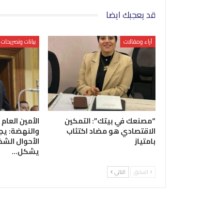
قد يعجبك ايضا
آراء ومقالات
بيانات وتصريحات
“مصنعك في بيتك”: التمكين
الأمين العام 
الاقتصادي هو مضاد اكتئاب
والنهضة: يج
بامتياز
الأحوال الشخ
يشكل…
السابق
التالي