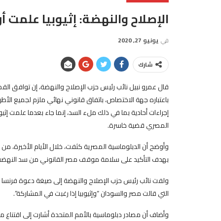
الإصلاح والنهضة: إثيوبيا علمت
في
يونيو 27, 2020
شارك
قال عمرو نبيل نائب رئيس حزب الإصلاح والنهضة، إن توافق ال
باعتباره جهة الاختصاص، باتفاق قانوني نهائي ملزم لجميع الأ
إجراءات أحادية بما في ذلك ملء السد، إنما جاء بعدما علمت إثي
المصري قضية خاسرة.
وأوضح أن الدبلوماسية المصرية كثفت، خلال الأيام الأخيرة، من
بهدف التأكيد على سلامة موقف مصر القانوني من سد النهضة
ولفت نائب رئيس حزب الإصلاح والنهضة إلى صيغة دعوة فرنسا
التي قالت مصر والسودان “وإثيوبيا إذا رغبت في المشاركة”.
وأضاف أن مصادر دبلوماسية بالأمم المتحدة أشارت إلى اقتناع 