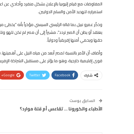
استمراره لتهديد الأمن والسلم الدوليين.
وذكّر عمرو نبيل بما قاله الرئيسي السيسي مؤخراً بأنه “يخطئ
يعتقد أو يظن أن الصبر تردد”، مشيراً إلى أن مصر لم تكن تله
حقها ويحمي أمنها إفريقياً ودولياً.
وأضاف أن الأمر بالنسبة لمصر أبعد من مياه النيل على أهميتها، 
قوى إقليمية خارجية، وهو ما يؤثر على مستقبل الشراكة الإفريق
Google+
Twitter
Facebook
شارك
السابق بوست
الأطباء والكورونا … تقاعس أم قلة موارد؟