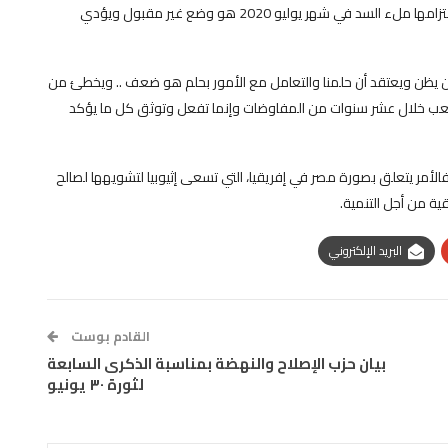
المفاوضات مع قيام إثيوبيا بالإعلان بشكل منفرد وأحادي عن اعتزامها ملء السد في شهر يوليو 2020 هو وضع غير مقبول ويؤدي
 من يظن ويعتقد أن حلمنا والتعامل مع الأمور بحلم هو ضعف .. ويخطئ من
و وتلعب خلال عشر سنوات من المفاوضات وإنما تفعل وتوثق كل ما يؤكد
فالأمر يتعلق بصورة مصر في إفريقيا، التي تسعى إثيوبيا لتشويهها لصالح
ية من أجل التنمية.
البريد الإلكتروني
القادم بوست
بيان حزب الإصلاح والنهضة بمناسبة الذكرى السابعة
لثورة ٣٠ يونيو