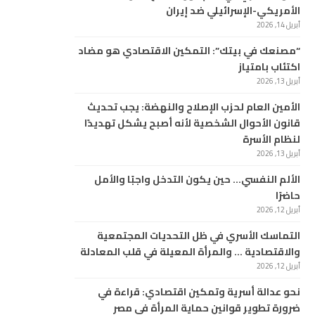
الأمريكي-الإسرائيلي ضد إيران
أبريل 14, 2026
“مصنعك في بيتك”: التمكين الاقتصادي هو مضاد
اكتئاب بامتياز
أبريل 13, 2026
الأمين العام لحزب الإصلاح والنهضة: يجب تحديث
قانون الأحوال الشخصية لأنه أصبح يشكل تهديدًا
لنظام الأسرة
أبريل 13, 2026
الألم النفسي… حين يكون التدخل واجبًا والأمل
حاضرًا
أبريل 12, 2026
التماسك الأسري في ظل التحديات المجتمعية
والاقتصادية … والمرأة المعيلة في قلب المعادلة
أبريل 12, 2026
نحو عدالة أسرية وتمكين اقتصادي: قراءة في
ضرورة تطوير قوانين حماية المرأة في مصر