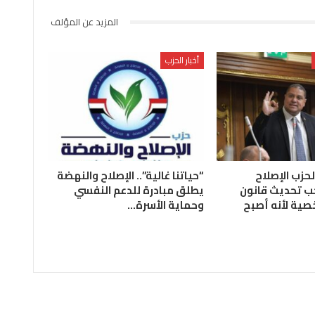
المزيد عن المؤلف
أخبار الحزب
لحزب الإصلاح
“حياتنا غالية”.. الإصلاح والنهضة
ب تحديث قانون
يطلق مبادرة للدعم النفسي
صية لأنه أصبح
وحماية الأسرة…