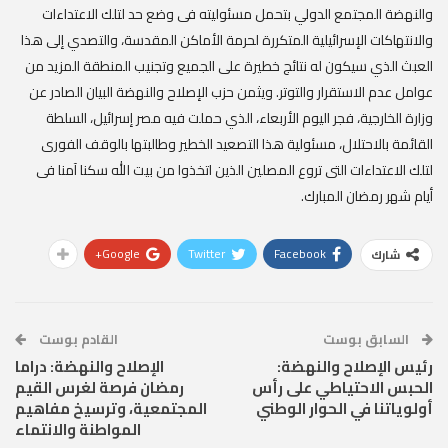
والنهضة المجتمع الدولي بتحمل مسئوليته فى وضع حد لتلك الاعتداءات
والانتهاكات الإسرائيلية المتكررة لحرمة الأماكن المقدسة، والتصدي إلى هذا
العبث الذي سيكون له نتائج خطيرة على الجميع وتجنيب المنطقة المزيد من
عوامل عدم الاستقرار والتوتر. ويثمن حزب الإصلاح والنهضة البيان الصادر عن
وزارة الخارجية، فجر اليوم الأربعاء، الذي حملت فيه مصر إسرائيل، السلطة
القائمة بالاحتلال، مسئولية هذا التصعيد الخطير وطالبتها بالوقف الفورى
لتلك الاعتداءات التى تروع المصلين الذين اتخذوا من بيت الله سكنا آمنا فى
أيام شهر رمضان المبارك.
Google+
Twitter
Facebook
شارك
السابق بوست
القادم بوست
رئيس الإصلاح والنهضة:
الإصلاح والنهضة: دراما
الحبس الاحتياطي على رأس
رمضان فرصة لغرس القيم
أولوياتنا في الحوار الوطني
المجتمعية، وترسيخ مفاهيم
المواطنة والانتماء