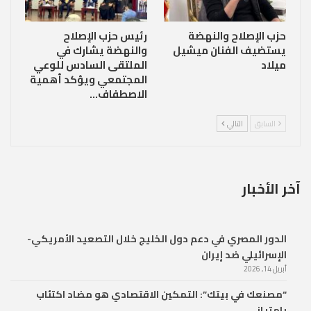
حزب الإصلاح والنهضة
رئيس حزب الإصلاح
يستضيف الفنان ميشيل
والنهضة يشارك في
ميلاد
الملتقى السادس للوعي
المجتمعي ويؤكد أهمية
الاصطفاف…
السابق
التالي
آخر الأخبار
الدور المصري في دعم دول الخليج خلال التصعيد الأمريكي-
الإسرائيلي ضد إيران
أبريل 14, 2026
“مصنعك في بيتك”: التمكين الاقتصادي هو مضاد اكتئاب
بامتياز