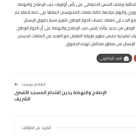
 الجنائية وملف الحبس الاحتياطي على رأس أولويات حزب الإصلاح والنهضة
الضروري والهام مراجعة كافة ملفات المحبوسين احتياطيا على ذمة قضايا غير
ع البدء في انعقاد جلسات الحوار الوطني لتعزيز مسار حقوق الإنسان
لوطن من جديد. وأكد رئيس حزب الإصلاح والنهضة على أن الحوار الوطني
آليات تنفيذية تضمن تطوير طريقة التعامل مع العديد من الملفات لتحسين
 الإنسان من منظور متكامل لهذه الحقوق.
البريد الإلكتروني
القادم بوست
الإصلاح والنهضة يدين اقتحام المسجد الأقصى
الشريف
المزيد عن المؤلف