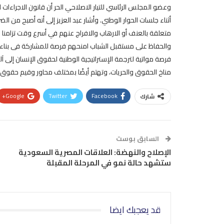
وعضو المجلس الرئاسي للتيار الاصلاحي الحر أن قانون الاجراءات
أثناء جلسات الحوار الوطني. وأشار عبد العزيز إلى أنه أصبح من 
متعلقة بالعنف أو الارهاب والافراج عنهم في أسرع وقت تزامنا م
والحفاظ على مستقبل الشباب امنحهم فرصة للمشاركة فى بناء ا
فرصة مواتية لترجمة الإستراتيجية الوطنية لحقوق الإنسان إلى 
مناخ الحقوق والحريات، وتهتم أيضًا بمختلف محاور وقيم حقوق
Google+
Twitter
Facebook
شارك
السابق بوست
الإصلاح والنهضة: العلاقات المصرية السعودية
ستشهد حالة نمو في المرحلة المقبلة
قد يعجبك ايضا