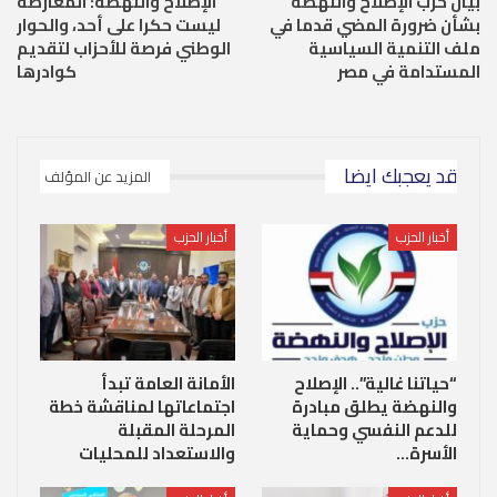
بيان حزب الإصلاح والنهضة
الإصلاح والنهضة: المعارضة
بشأن ضرورة المضي قدما في
ليست حكرا على أحد، والحوار
ملف التنمية السياسية
الوطني فرصة للأحزاب لتقديم
المستدامة في مصر
كوادرها
قد يعجبك ايضا
المزيد عن المؤلف
أخبار الحزب
أخبار الحزب
“حياتنا غالية”.. الإصلاح
الأمانة العامة تبدأ
والنهضة يطلق مبادرة
اجتماعاتها لمناقشة خطة
للدعم النفسي وحماية
المرحلة المقبلة
الأسرة…
والاستعداد للمحليات