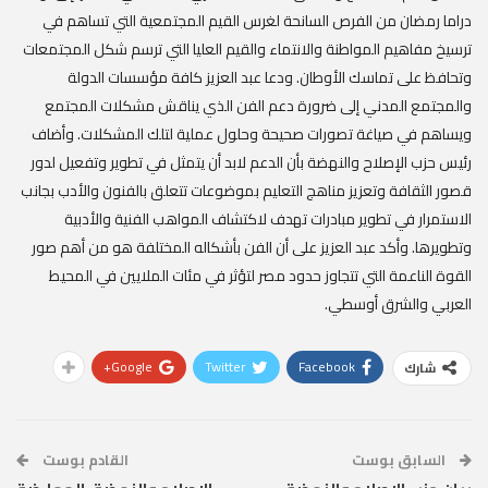
دراما رمضان من الفرص السانحة لغرس القيم المجتمعية التي تساهم في
ترسيخ مفاهيم المواطنة والانتماء والقيم العليا التي ترسم شكل المجتمعات
وتحافظ على تماسك الأوطان. ودعا عبد العزيز كافة مؤسسات الدولة
والمجتمع المدني إلى ضرورة دعم الفن الذي يناقش مشكلات المجتمع
ويساهم في صياغة تصورات صحيحة وحلول عملية لتلك المشكلات. وأضاف
رئيس حزب الإصلاح والنهضة بأن الدعم لابد أن يتمثل في تطوير وتفعيل لدور
قصور الثقافة وتعزيز مناهج التعليم بموضوعات تتعلق بالفنون والأدب بجانب
الاستمرار في تطوير مبادرات تهدف لاكتشاف المواهب الفنية والأدبية
وتطويرها. وأكد عبد العزيز على أن الفن بأشكاله المختلفة هو من أهم صور
القوة الناعمة التي تتجاوز حدود مصر لتؤثر في مئات الملايين في المحيط
العربي والشرق أوسطي.
Google+
Twitter
Facebook
شارك
السابق بوست
القادم بوست