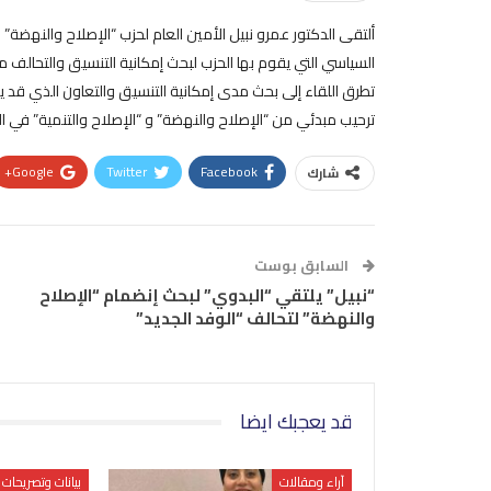
ألتقى الدكتور عمرو نبيل الأمين العام لحزب “الإصلاح والنهضة” ب
السياسي التي يقوم بها الحزب لبحث إمكانية التنسيق والتحالف مع
تطرق اللقاء إلى بحث مدى إمكانية التنسيق والتعاون الذي قد يص
ترحيب مبدئي من “الإصلاح والنهضة” و “الإصلاح والتنمية” في 
Google+
Twitter
Facebook
شارك
السابق بوست
“نبيل” يلتقي “البدوي” لبحث إنضمام “الإصلاح
والنهضة” لتحالف “الوفد الجديد”
قد يعجبك ايضا
آراء ومقالات
بيانات وتصريحات