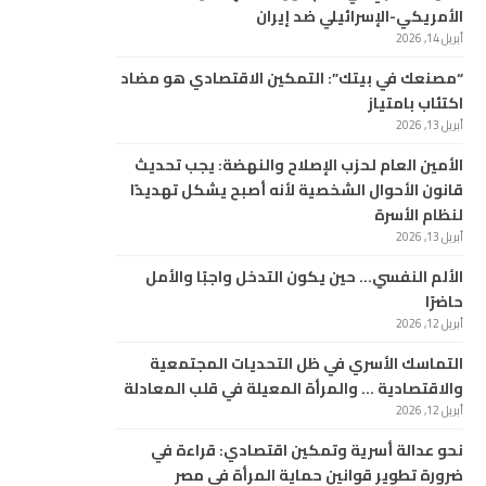
الأمريكي-الإسرائيلي ضد إيران
أبريل 14, 2026
“مصنعك في بيتك”: التمكين الاقتصادي هو مضاد
اكتئاب بامتياز
أبريل 13, 2026
الأمين العام لحزب الإصلاح والنهضة: يجب تحديث
قانون الأحوال الشخصية لأنه أصبح يشكل تهديدًا
لنظام الأسرة
أبريل 13, 2026
الألم النفسي… حين يكون التدخل واجبًا والأمل
حاضرًا
أبريل 12, 2026
التماسك الأسري في ظل التحديات المجتمعية
والاقتصادية … والمرأة المعيلة في قلب المعادلة
أبريل 12, 2026
نحو عدالة أسرية وتمكين اقتصادي: قراءة في
ضرورة تطوير قوانين حماية المرأة في مصر