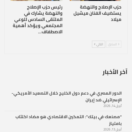
حزب الإصلاح والنهضة
رئيس حزب الإصلاح
يستضيف الفنان ميشيل
والنهضة يشارك في
ميلاد
الملتقى السادس للوعي
المجتمعي ويؤكد أهمية
الاصطفاف…
السابق
التالي
آخر الأخبار
الدور المصري في دعم دول الخليج خلال التصعيد الأمريكي-
الإسرائيلي ضد إيران
أبريل 14, 2026
“مصنعك في بيتك”: التمكين الاقتصادي هو مضاد اكتئاب
بامتياز
أبريل 13, 2026