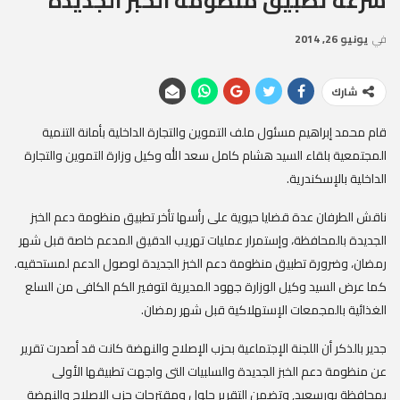
سرعة تطبيق منظومة الخبز الجديدة
في
يونيو 26, 2014
شارك
قام محمد إبراهيم مسئول ملف التموين والتجارة الداخلية بأمانة التنمية
المجتمعية بلقاء السيد هشام كامل سعد الله وكيل وزارة التموين والتجارة
الداخلية بالإسكندرية.
ناقش الطرفان عدة قضايا حيوية على رأسها تأخر تطبيق منظومة دعم الخبز
الجديدة بالمحافظة، وإستمرار عمليات تهريب الدقيق المدعم خاصة قبل شهر
رمضان، وضرورة تطبيق منظومة دعم الخبز الجديدة لوصول الدعم لمستحقيه.
كما عرض السيد وكيل الوزارة جهود المديرية لتوفير الكم الكافى من السلع
الغذائية بالمجمعات الإستهلاكية قبل شهر رمضان.
جدير بالذكر أن اللجنة الإجتماعية بحزب الإصلاح والنهضة كانت قد أصدرت تقرير
عن منظومة دعم الخبز الجديدة والسلبيات التى واجهت تطبيقها الأولى
بمحافظة بورسعيد, وتضمن التقرير حلول ومقترحات حزب الإصلاح والنهضة