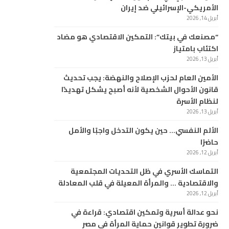
الأمريكي-الإسرائيلي ضد إيران
أبريل 14, 2026
“مصنعك في بيتك”: التمكين الاقتصادي هو مضاد
اكتئاب بامتياز
أبريل 13, 2026
الأمين العام لحزب الإصلاح والنهضة: يجب تحديث
قانون الأحوال الشخصية لأنه أصبح يشكل تهديدًا
لنظام الأسرة
أبريل 13, 2026
الألم النفسي… حين يكون التدخل واجبًا والأمل
حاضرًا
أبريل 12, 2026
التماسك الأسري في ظل التحديات المجتمعية
والاقتصادية … والمرأة المعيلة في قلب المعادلة
أبريل 12, 2026
نحو عدالة أسرية وتمكين اقتصادي: قراءة في
ضرورة تطوير قوانين حماية المرأة في مصر