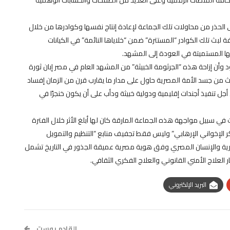
 كافة المنصات الرقمية وعلى العديد من الصفحات والحسابات الوهمية
 الحذر من محاولات تلك الجماعة لإعادة إنتاج نفسها وكوادرها من خلال
لبث تلك الكوادر “المستترة” ضمن “خلاياها النائمة” في الكيانات
ها المستميتة في العودة إلى المشهد.
وأن إزاحة هذه “الجرثومة الخبيثة” من المشهد العام في مصر إبان ثورة
م خبيث من جسد الأمة المصرية حاول على مدار ما يقارب قرن من الزمان إفساد
جل تنفيذ أجندات إقليمية ودولية خبيثة ودأب على أن يكون خنجرًا في
ت في سبيل مواجهة هذه الجماعة المارقة كان لها أبلغ الأثر خلال الفترة
فكر الإخواني الإرهابي” وليس فقط تجفيف منابع “التنظيم والتمويل
مصرية والإنسان المصري وفق هوية مصرية عميقة الجذور في التاريخ تشمل
سار العلاج الأمني القانوني والعلاج الفكري الثقافي.
البريد الإلكتروني
القادم بوست