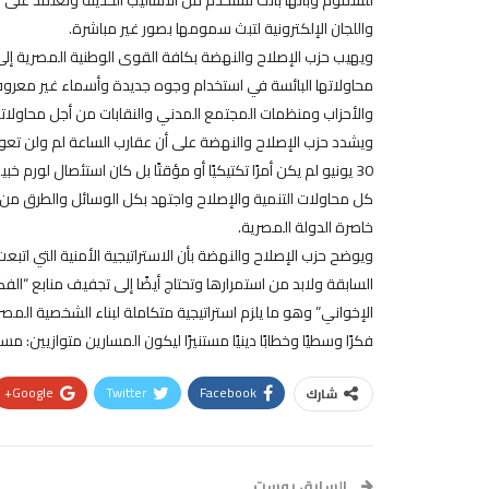
للسموم وبأنها باتت تستخدم من الأساليب الحديثة وتعتمد على
واللجان الإلكترونية لتبث سمومها بصور غير مباشرة.
ويهيب حزب الإصلاح والنهضة بكافة القوى الوطنية المصرية إلى
محاولاتها البائسة في استخدام وجوه جديدة وأسماء غير معروفة 
والأحزاب ومنظمات المجتمع المدني والنقابات من أجل محاولات
ويشدد حزب الإصلاح والنهضة على أن عقارب الساعة لم ولن تعود 
30 يونيو لم يكن أمرًا تكتيكيًا أو مؤقتًا بل كان استئصال لور
كل محاولات التنمية والإصلاح واجتهد بكل الوسائل والطرق من أ
خاصرة الدولة المصرية.
ويوضح حزب الإصلاح والنهضة بأن الاستراتيجية الأمنية التي اتبع
السابقة ولابد من استمرارها وتحتاج أيضًا إلى تجفيف منابع “ال
الإخواني” وهو ما يلزم استراتيجية متكاملة لبناء الشخصية ال
فكرًا وسطيًا وخطابًا دينيًا مستنيرًا ليكون المسارين متوازيين: م
Google+
Twitter
Facebook
شارك
السابق بوست