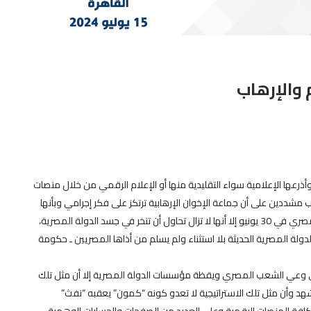
 والإرهاب
وأذرعها الإعلامية سواء التقليدية منها أو الإعلام الرقمي من خلال منصات
 مشددين على أن جماعة الإخوان الإرهابية ترتكز على فكر إجرامي وبأنها
وإن توارت عن مشهد الحكم في مصر بأيدي الشعب والجيش المصري في 30 يونيو إلا أنها لا تزال تحاول أن تنخر في جسد الدولة المصرية،
دولة المصرية الحديثة بلا استثناء ولم يسلم من أذاها المصريين ـ حكومة
 في وعي الشعب المصري ويقظة مؤسسات الدولة المصرية إلا أن مثل تلك
مشهد وأن مثل تلك الاستراتيجية لا تعدو كونه “كمون” يعقبه “نفث”