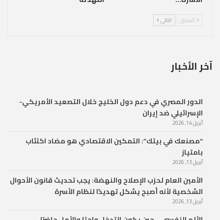
السابق
التالي
آخر الأخبار
الدور المصري في دعم دول الخليج خلال التصعيد الأمريكي-
الإسرائيلي ضد إيران
أبريل 14, 2026
“مصنعك في بيتك”: التمكين الاقتصادي هو مضاد اكتئاب
بامتياز
أبريل 13, 2026
الأمين العام لحزب الإصلاح والنهضة: يجب تحديث قانون الأحوال
الشخصية لأنه أصبح يشكل تهديدًا لنظام الأسرة
أبريل 13, 2026
الألم النفسي… حين يكون التدخل واجبًا والأمل حاضرًا