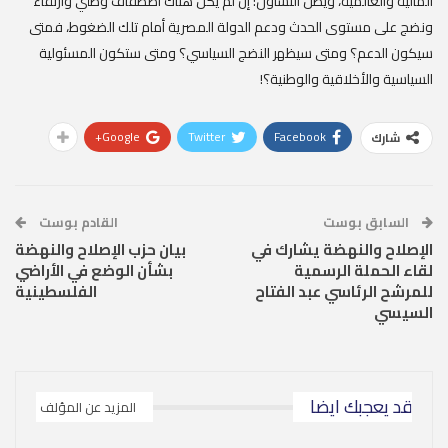
المالية والعالمية، ويظل التساؤل: إن لم يكن هناك اصطفاف وطني وارتقاء
ونضج على مستوى الحدث ودعم الدولة المصرية أمام تلك الضغوط، فمتى
سيكون الدعم؟ ومتى سيظهر النضج السياسي؟ ومتى ستكون المسئولية
السياسية والأخلاقية والوطنية؟!
Google+
Twitter
Facebook
شارك
السابق بوست
القادم بوست
الإصلاح والنهضة يشارك في
بيان حزب الإصلاح والنهضة
لقاء الحملة الرسمية
بشأن الوضع في الأراضي
للمرشح الرئاسي عبد الفتاح
الفلسطينية
السيسي
قد يعجبك ايضا
المزيد عن المؤلف