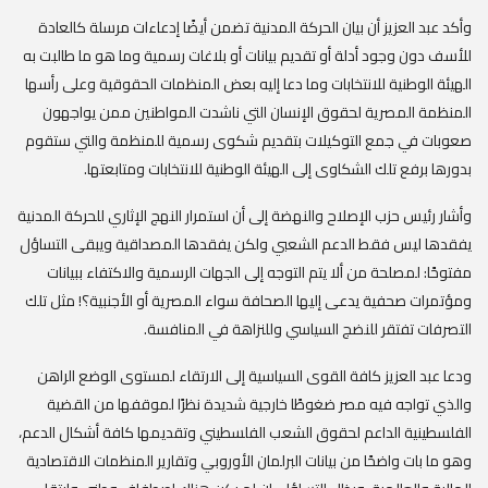
وأكد عبد العزيز أن بيان الحركة المدنية تضمن أيضًا إدعاءات مرسلة كالعادة
للأسف دون وجود أدلة أو تقديم بيانات أو بلاغات رسمية
وما هو ما طالبت به
الهيئة الوطنية للانتخابات وما دعا إليه بعض المنظمات الحقوقية وعلى رأسها
المنظمة المصرية لحقوق الإنسان التي ناشدت المواطنين ممن يواجهون
صعوبات في جمع التوكيلات بتقديم شكوى رسمية للمنظمة والتي ستقوم
بدورها برفع تلك الشكاوى إلى الهيئة الوطنية للانتخابات ومتابعتها.
وأشار رئيس حزب الإصلاح والنهضة إلى أن استمرار النهج الإثاري للحركة المدنية
يفقدها ليس فقط الدعم الشعبي ولكن يفقدها المصداقية ويبقى التساؤل
مفتوحًا: لمصلحة من ألا يتم التوجه إلى الجهات الرسمية والاكتفاء ببيانات
ومؤتمرات صحفية يدعى إليها الصحافة سواء المصرية أو الأجنبية؟! مثل تلك
التصرفات تفتقر للنضج السياسي وللنزاهة في المنافسة.
ودعا عبد العزيز كافة القوى السياسية إلى الارتقاء لمستوى الوضع الراهن
والذي تواجه فيه مصر ضغوطًا خارجية شديدة نظرًا لموقفها من القضية
الفلسطينية الداعم لحقوق الشعب الفلسطيني وتقديمها كافة أشكال الدعم،
وهو ما بات واضحًا من بيانات البرلمان الأوروبي وتقارير المنظمات الاقتصادية