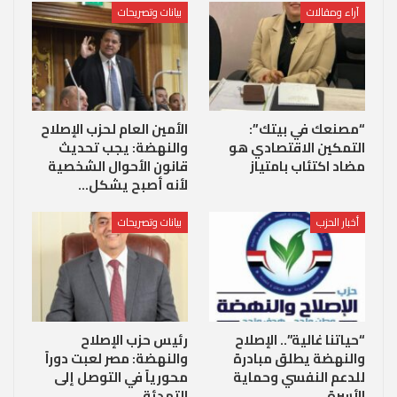
آراء ومقالات
بيانات وتصريحات
“مصنعك في بيتك”:
الأمين العام لحزب الإصلاح
التمكين الاقتصادي هو
والنهضة: يجب تحديث
مضاد اكتئاب بامتياز
قانون الأحوال الشخصية
لأنه أصبح يشكل…
أخبار الحزب
بيانات وتصريحات
“حياتنا غالية”.. الإصلاح
رئيس حزب الإصلاح
والنهضة يطلق مبادرة
والنهضة: مصر لعبت دوراً
للدعم النفسي وحماية
محورياً في التوصل إلى
الأسرة…
التهدئة