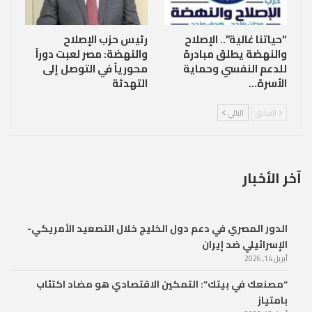
“حياتنا غالية”.. الإصلاح
رئيس حزب الإصلاح
والنهضة يطلق مبادرة
والنهضة: مصر لعبت دوراً
للدعم النفسي وحماية
محورياً في التوصل إلى
الأسرة…
التهدئة
السابق
التالي
آخر الأخبار
الدور المصري في دعم دول الخليج خلال التصعيد الأمريكي-
الإسرائيلي ضد إيران
أبريل 14, 2026
“مصنعك في بيتك”: التمكين الاقتصادي هو مضاد اكتئاب
بامتياز