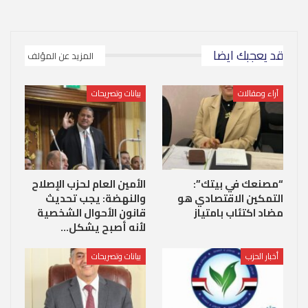
قد يعجبك ايضا
المزيد عن المؤلف
آراء ومقالات
بيانات وتصريحات
“مصنعك في بيتك”:
الأمين العام لحزب الإصلاح
التمكين الاقتصادي هو
والنهضة: يجب تحديث
مضاد اكتئاب بامتياز
قانون الأحوال الشخصية
لأنه أصبح يشكل…
أخبار الحزب
بيانات وتصريحات