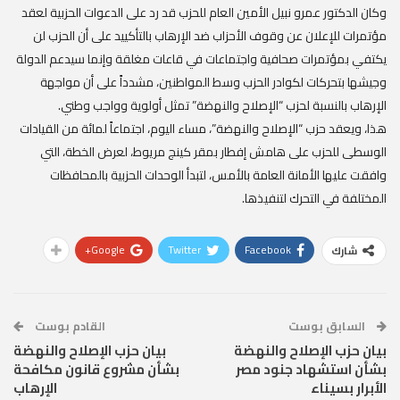
وكان الدكتور عمرو نبيل الأمين العام للحزب قد رد على الدعوات الحزبية لعقد
مؤتمرات للإعلان عن وقوف الأحزاب ضد الإرهاب بالتأكييد على أن الحزب لن
يكتفي بمؤتمرات صحافية واجتماعات في قاعات مغلقة وإنما سيدعم الدولة
وجيشها بتحركات لكوادر الحزب وسط المواطنين، مشدداً على أن مواجهة
الإرهاب بالنسبة لحزب “الإصلاح والنهضة” تمثل أولوية وواجب وطني.
هذا، ويعقد حزب “الإصلاح والنهضة”، مساء اليوم، اجتماعاً لمائة من القيادات
الوسطى للحزب على هامش إفطار بمقر كينج مريوط، لعرض الخطة، التي
وافقت عليها الأمانة العامة بالأمس، لتبدأ الوحدات الحزبية بالمحافظات
المختلفة في التحرك لتنفيذها.
Google+
Twitter
Facebook
شارك
السابق بوست
القادم بوست
بيان حزب الإصلاح والنهضة
بيان حزب الإصلاح والنهضة
بشأن استشهاد جنود مصر
بشأن مشروع قانون مكافحة
الأبرار بسيناء
الإرهاب