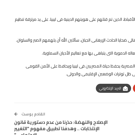
اط، الذين تم قتلهم على هويتهم الدينية فى ليبيا، على يد مرتزقة تنظيم
الى ضحايا الحادث الإرهابى الجبان، سآئلين الله أن يلهمهم الصبر والسلوان.
ه الدموية التى يتباهى بها مع تعاليم الأديان السماوية.
لمصرية يحفظ حياة المصريين فى ليبيا ويحافظ على الأمن القومى
 ظل توترات الوضعين الإقليمى والدولى.
البريد الإلكتروني
القادم بوست
الإصلاح والنهضة: حذرنا من عدم دستورية قانون
الإنتخابات .. وهدفنا تطبيق مفهوم “التغيير
الإجتماعي”