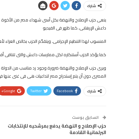
شارك
ينعى حزب الإصلاح والنهضة بكل أسى شهداء مصر من الأخوة الأقب
داعش الإرهابى، كما ظهر فى الفيديو
المنسوب لهذا التنظيم الإجرامى. ويتقدَّم الحزب بخالص العزاء لأه
كما يؤكد الحزب أستنكاره لكل ممارسات داعش والتى تتنافى أفعال
ويرى حزب الإصلاح والنهضة ضرورة وجود رد مناسب من الدولة ا
المصرى دون أن يتم إستدراج مصر لتداعيات هى فى غنى عنها فى
Google+
Twitter
Facebook
شارك
السابق بوست
حزب الإصلاح و النهضة يدفع بمرشحيه للإنتخابات
البرلمانية القادمة