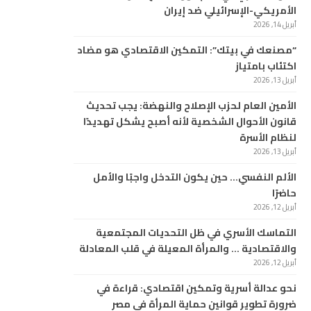
الأمريكي-الإسرائيلي ضد إيران
أبريل 14, 2026
“مصنعك في بيتك”: التمكين الاقتصادي هو مضاد
اكتئاب بامتياز
أبريل 13, 2026
الأمين العام لحزب الإصلاح والنهضة: يجب تحديث
قانون الأحوال الشخصية لأنه أصبح يشكل تهديدًا
لنظام الأسرة
أبريل 13, 2026
الألم النفسي… حين يكون التدخل واجبًا والأمل
حاضرًا
أبريل 12, 2026
التماسك الأسري في ظل التحديات المجتمعية
والاقتصادية … والمرأة المعيلة في قلب المعادلة
أبريل 12, 2026
نحو عدالة أسرية وتمكين اقتصادي: قراءة في
ضرورة تطوير قوانين حماية المرأة في مصر