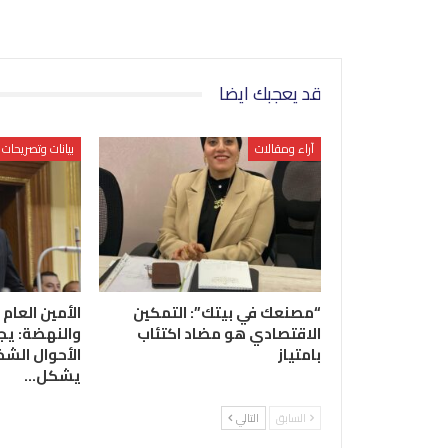
قد يعجبك ايضا
آراء ومقالات
بيانات وتصريحات
“مصنعك في بيتك”: التمكين
الأمين العام 
الاقتصادي هو مضاد اكتئاب
والنهضة: يج
بامتياز
الأحوال الشخ
يشكل…
السابق
التالي