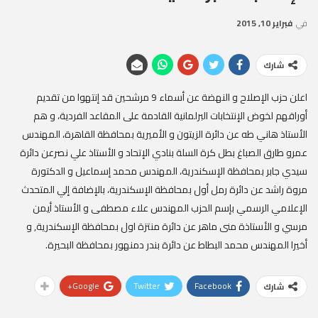
في
فبراير 10, 2015
شارك
اعلن حزب الإصلاح و النهضة عن أسماء 9 مرشحين قد إنتهوا من تقديم
أوراقهم لخوض الإنتخابات البرلمانية القادمة على المقاعد الفردية، و هم
الأستاذ هاني طه عن دائرة الزيتون و الأميرية بمحافظة القاهرة، المهندس
عمرو طارق الصباغ بطل كرة السلة بنادي الإتحاد و الأستاذ علي نصرعن دائرة
سيدي جابر بمحافظة الإسكندرية، المهندس محمد إسماعيل و الدكتورة
مروة راشد عن دائرة رمل أول بمحافظة الإسكندرية، بالإضافة إلي المتحدث
الإعلامي الرسمي بإسم الحزب المهندس علاء مصطفى و الأستاذ أيمن
مرسي و الأستاذة منى ماهر عن دائرة منتزة اول بمحافظة الإسكندرية, و
أخيرا المهندس محمد البطاط عن دائرة بندر دمنهور بمحافظة البحيرة.
Google+
Twitter
Facebook
شارك