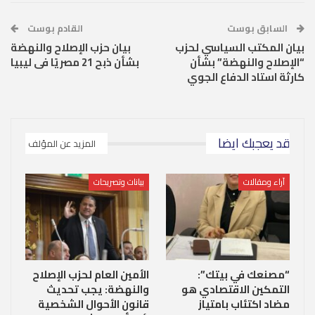
السابق بوست
القادم بوست
بيان المكتب السياسي لحزب
بيان حزب الإصلاح والنهضة
“الإصلاح والنهضة” بشأن
بشأن ذبح 21 مصريًا فى ليبيا
كارثة استاد الدفاع الجوي
قد يعجبك ايضا
المزيد عن المؤلف
آراء ومقالات
بيانات وتصريحات
“مصنعك في بيتك”:
الأمين العام لحزب الإصلاح
التمكين الاقتصادي هو
والنهضة: يجب تحديث
مضاد اكتئاب بامتياز
قانون الأحوال الشخصية