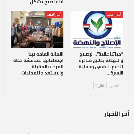
لأنه أصبح يشكل…
أخبار الحزب
أخبار الحزب
“حياتنا غالية”.. الإصلاح
الأمانة العامة تبدأ
والنهضة يطلق مبادرة
اجتماعاتها لمناقشة خطة
للدعم النفسي وحماية
المرحلة المقبلة
الأسرة…
والاستعداد للمحليات
السابق
التالي
آخر الأخبار