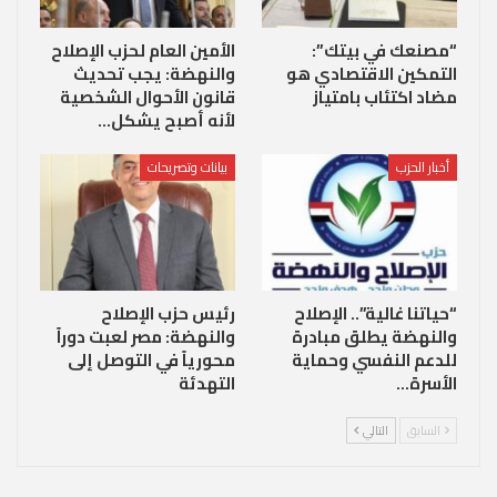
“مصنعك في بيتك”:
الأمين العام لحزب الإصلاح
التمكين الاقتصادي هو
والنهضة: يجب تحديث
مضاد اكتئاب بامتياز
قانون الأحوال الشخصية
لأنه أصبح يشكل…
أخبار الحزب
بيانات وتصريحات
“حياتنا غالية”.. الإصلاح
رئيس حزب الإصلاح
والنهضة يطلق مبادرة
والنهضة: مصر لعبت دوراً
للدعم النفسي وحماية
محورياً في التوصل إلى
الأسرة…
التهدئة
السابق
التالي