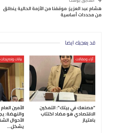
السابق بوست
هشام عبد العزيز: موقفنا من الأزمة الحالية ينطلق
من محددات أساسية
قد يعجبك ايضا
آراء ومقالات
بيانات وتصريحات
“مصنعك في بيتك”: التمكين
الأمين العام 
الاقتصادي هو مضاد اكتئاب
والنهضة: يج
بامتياز
الأحوال الشخ
يشكل…