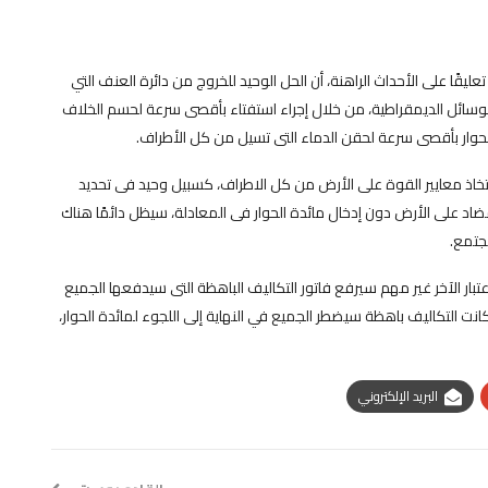
يقًا على الأحداث الراهنة، أن الحل الوحيد للخروج من دائرة العنف التي
لوسائل الديمقراطية، من خلال إجراء استفتاء بأقصى سرعة لحسم الخلاف
لحوار بأقصى سرعة لحقن الدماء التى تسيل من كل الأطراف.
تخاذ معايير القوة على الأرض من كل الاطراف، كسبيل وحيد فى تحديد
ضاد على الأرض دون إدخال مائدة الحوار فى المعادلة، سيظل دائمًا هناك
جتمع.
بار الآخر غير مهم سيرفع فاتور التكاليف الباهظة التى سيدفعها الجميع
نت التكاليف باهظة سيضطر الجميع في النهاية إلى اللجوء لمائدة الحوار،
البريد الإلكتروني