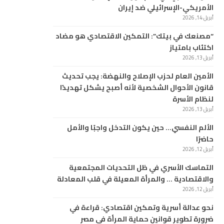
الأمريكي-الإسرائيلي ضد إيران
أبريل 14, 2026
“مصنعك في بيتك”: التمكين الاقتصادي هو مضاد
اكتئاب بامتياز
أبريل 13, 2026
الأمين العام لحزب الإصلاح والنهضة: يجب تحديث
قانون الأحوال الشخصية لأنه أصبح يشكل تهديدًا
لنظام الأسرة
أبريل 13, 2026
الألم النفسي… حين يكون التدخل واجبًا والأمل
حاضرًا
أبريل 12, 2026
التماسك الأسري في ظل التحديات المجتمعية
والاقتصادية … والمرأة المعيلة في قلب المعادلة
أبريل 12, 2026
نحو عدالة أسرية وتمكين اقتصادي: قراءة في
ضرورة تطوير قوانين حماية المرأة في مصر