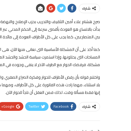
شارك
صرح هشام علاء أمين التثقيف والتدريب بحزب الإصلاح والنهضة تعل
بدأت بالاتساع هو العودة بأقصى سرعة إلى الحكم المدني عبر ا
بين المتصارعين، كما يجب على كل الأطراف العودة إلى مائدة ا
كما أكد على أن المشكلة الأساسية التى نعانى منها الآن، هى ا
المساحات التى يحتلونها، وإذا استمرت سياسة الحشد والحشد الم
مشكلة، فرفضك الحوار مع الطرف الآخر لا ينفى وجوده في الم
واختتم قوله بأن رفض الأطراف للحوار وفكرة الصراع الصفري واعت
بلا استثناء، مهما زادت هذه الفاتورة على كل الأطراف، ومهما كا
إنها فقط مسألة وقت، لذلك فمن العقل أن نلجأ للحوار الآن.
Google+
Twitter
Facebook
شارك