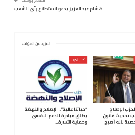
القادم بوست
هشام عبد العزيز يدعو لاستطلاع رأي الشعب
المزيد عن المؤلف
أخبار الحزب
لحزب الإصلاح
“حياتنا غالية”.. الإصلاح والنهضة
ب تحديث قانون
يطلق مبادرة للدعم النفسي
صية لأنه أصبح
وحماية الأسرة…