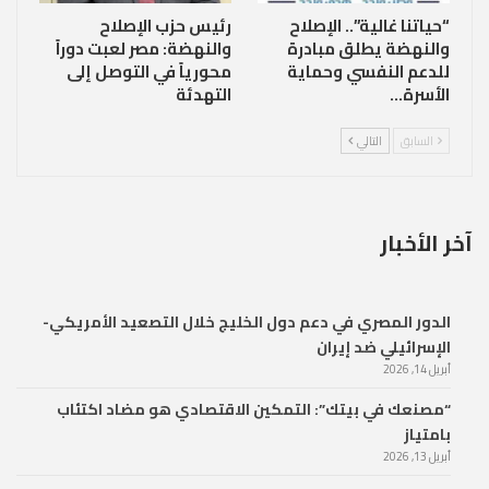
“حياتنا غالية”.. الإصلاح
رئيس حزب الإصلاح
والنهضة يطلق مبادرة
والنهضة: مصر لعبت دوراً
للدعم النفسي وحماية
محورياً في التوصل إلى
الأسرة…
التهدئة
السابق
التالي
آخر الأخبار
الدور المصري في دعم دول الخليج خلال التصعيد الأمريكي-
الإسرائيلي ضد إيران
أبريل 14, 2026
“مصنعك في بيتك”: التمكين الاقتصادي هو مضاد اكتئاب
بامتياز
أبريل 13, 2026