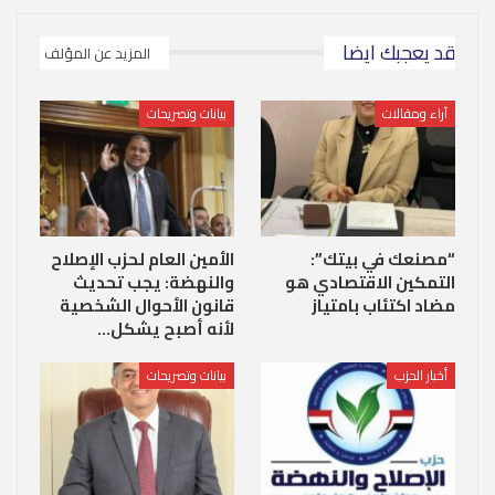
قد يعجبك ايضا
المزيد عن المؤلف
آراء ومقالات
بيانات وتصريحات
“مصنعك في بيتك”:
الأمين العام لحزب الإصلاح
التمكين الاقتصادي هو
والنهضة: يجب تحديث
مضاد اكتئاب بامتياز
قانون الأحوال الشخصية
لأنه أصبح يشكل…
أخبار الحزب
بيانات وتصريحات