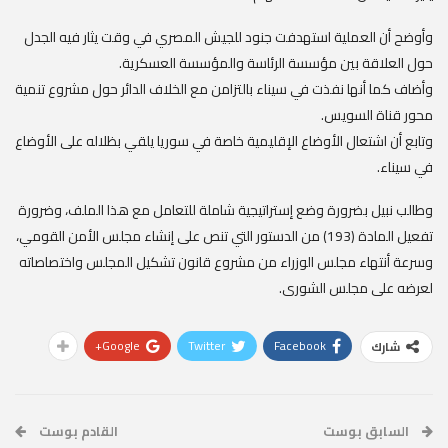
وأوضح أن العملية استهدفت جنود للجيش المصري في وقت يثار فيه الجدل
حول العلاقة بين مؤسسة الرئاسة والمؤسسة العسكرية.
وأضاف كما أنها نفذت في سيناء بالتزامن مع الخلاف الدائر حول مشروع تنمية
محور قناة السويس.
وتابع أن اشتعال الأوضاع الإقليمية خاصة في سوريا يلقي بظلاله على الأوضاع
في سيناء.
وطالب نبيل بضرورة وضع إستراتيجية شاملة للتعامل مع هذا الملف، وضرورة
تفعيل المادة (193) من الدستور التي تنص على إنشاء مجلس الأمن القومي،
وسرعة أنتهاء مجلس الوزراء من مشروع قانون تشكيل المجلس واختصاصاته
لعرضه على مجلس الشورى.
Google+
Twitter
Facebook
شارك
السابق بوست
القادم بوست