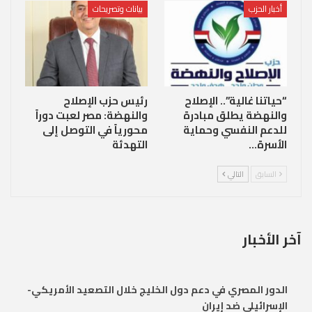
أخبار الحزب
بيانات وتصريحات
“حياتنا غالية”.. الإصلاح
رئيس حزب الإصلاح
والنهضة يطلق مبادرة
والنهضة: مصر لعبت دوراً
للدعم النفسي وحماية
محورياً في التوصل إلى
الأسرة…
التهدئة
السابق
التالي
آخر الأخبار
الدور المصري في دعم دول الخليج خلال التصعيد الأمريكي-
الإسرائيلي ضد إيران