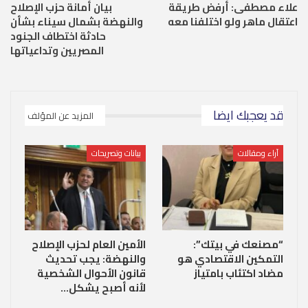
علاء مصطفى: أرفض طريقة
بيان أمانة حزب الإصلاح
اعتقال ماهر ولو اختلفنا معه
والنهضة بشمال سيناء بشأن
حادثة اختطاف الجنود
المصريين وتداعياتها
قد يعجبك ايضا
المزيد عن المؤلف
آراء ومقالات
بيانات وتصريحات
“مصنعك في بيتك”:
الأمين العام لحزب الإصلاح
التمكين الاقتصادي هو
والنهضة: يجب تحديث
مضاد اكتئاب بامتياز
قانون الأحوال الشخصية
لأنه أصبح يشكل…