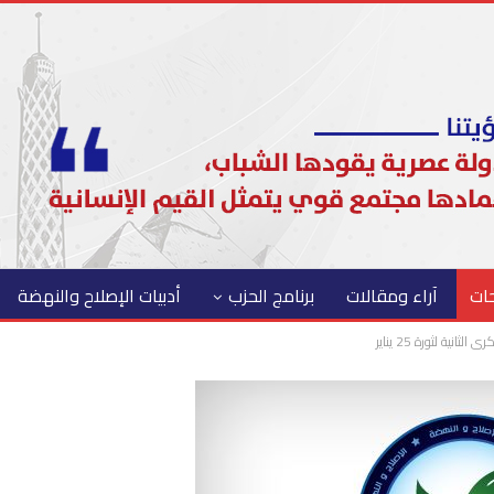
حات
آراء ومقالات
برنامج الحزب
أدبيات الإصلاح والنهضة
نية لثورة 25 يناير