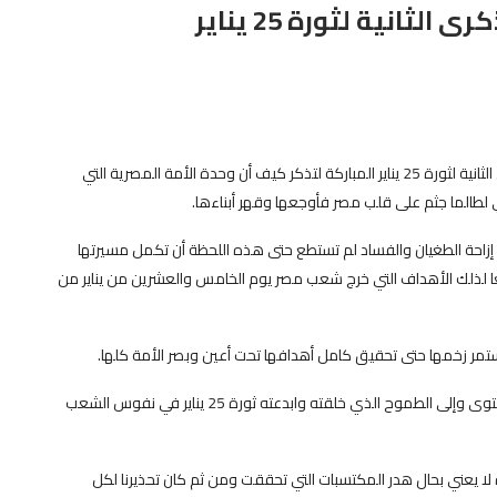
ثانية لثورة 25 يناير
يدعو حزب الإصلاح والنهضة جموع الشعب المصري في الذكرى الثانية لثورة 25 يناير المباركة لتذكر كيف أن وحدة الأمة المصرية التي
ي لطالما جثم على قلب مصر فأوجعها وقهر أبناءها.
زاحة الطغيان والفساد لم تستطع حتى هذه اللحظة أن تكمل مسيرتها
بعًا لذلك الأهداف التي خرج شعب مصر يوم الخامس والعشرين من يناير من
تمر زخمها حتى تحقيق كامل أهدافها تحت أعين وبصر الأمة كلها.
ولذا يجب على كافة القوى السياسية الحزبية أن ترتفع إلى المستوى وإلى الطموح الذي خلقته وابدعته ثورة 25 يناير في نفوس الشعب
 لا يعني بحال هدر المكتسبات التي تحققت ومن ثم كان تحذيرنا لكل