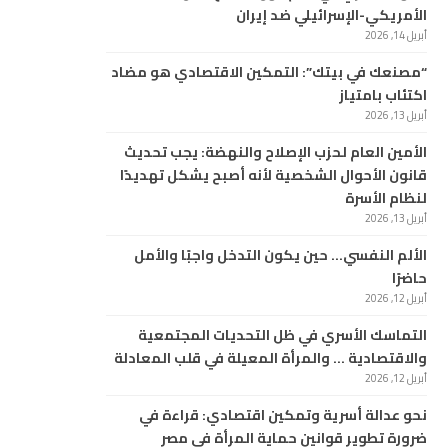
الأمريكي-الإسرائيلي ضد إيران
أبريل 14, 2026
“مصنعك في بيتك”: التمكين الاقتصادي هو مضاد
اكتئاب بامتياز
أبريل 13, 2026
الأمين العام لحزب الإصلاح والنهضة: يجب تحديث
قانون الأحوال الشخصية لأنه أصبح يشكل تهديدًا
لنظام الأسرة
أبريل 13, 2026
الألم النفسي… حين يكون التدخل واجبًا والأمل
حاضرًا
أبريل 12, 2026
التماسك الأسري في ظل التحديات المجتمعية
والاقتصادية … والمرأة المعيلة في قلب المعادلة
أبريل 12, 2026
نحو عدالة أسرية وتمكين اقتصادي: قراءة في
ضرورة تطوير قوانين حماية المرأة في مصر