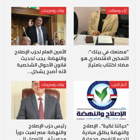
آراء ومقالات
بيانات وتصريحات
“مصنعك في بيتك”:
الأمين العام لحزب الإصلاح
التمكين الاقتصادي هو
والنهضة: يجب تحديث
مضاد اكتئاب بامتياز
قانون الأحوال الشخصية
لأنه أصبح يشكل…
أخبار الحزب
بيانات وتصريحات
“حياتنا غالية”.. الإصلاح
رئيس حزب الإصلاح
والنهضة يطلق مبادرة
والنهضة: مصر لعبت دوراً
للدعم النفسي وحماية
محورياً في التوصل إلى