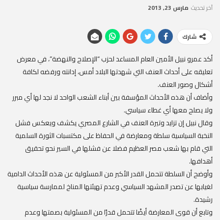
آخر تحديث
مارس 23, 2013
شارك
أكد عمرو نبيل الأمين العام المساعد لحزب “الإصلاح والنهضة”، في معرض
تعليقه على أحداث العنف التي شهدتها البلاد أمس، إدانته ورفضه لكافة
أشكال وصور العنف.
وأضاف أن هذه الأحداث المؤسفة بين أبناء الشعب الواحد لا نجد لها أي مبرر
ولا يصلح معها أي غطاء سياسي.
وقال نبيل إن تزايد وتيرة العنف في الشارع المصري يكشف ويعكس فشل
النخبة السياسية سلطة ومعارضة في الحفاظ على مكتسبات الثورة السلمية
التي قام بها شعب مصر العظيم فضلا عن فشلها في السير نحو تحقيق
أهدافها.
وأوضح أن السلطة تتحمل القدر الأكبر من المسئولية عن هذه الأحداث الدامية
لغيابها عن تصدر المشهد السياسي وعدم تهيئتها المناخ لممارسة سياسية
رشيدة.
وتابع أن قوى المعارضة أيضًا تتحمل قدرًا من المسئولية بصمتها وعدم