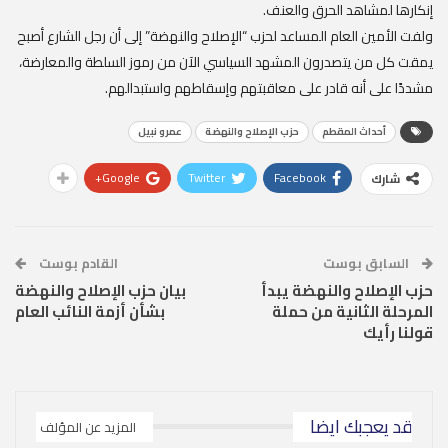
إنكارها لمشاهد الحرق والعنف.
ولفت الأمين العام المساعد لحزب “الإصلاح والنهضة” إلى أن رجل الشارع أصبح
يمقت كل من يتصدرون المشهد السياسي الآن من رموز السلطة والمعارضة،
مشددًا على أنه قادر على معاقبتهم وإسقاطهم واستبدالهم.
أحداث المقطم
حزب الإصلاح والنهضة
عمرو نبيل
Google+
Twitter
Facebook
شارك
السابق بوست
القادم بوست
حزب الإصلاح والنهضة يبدأ
بيان حزب الإصلاح والنهضة
المرحلة الثانية من حملة
بشأن أزمة النائب العام
قولنا رأيك
قد يعجبك ايضا
المزيد عن المؤلف