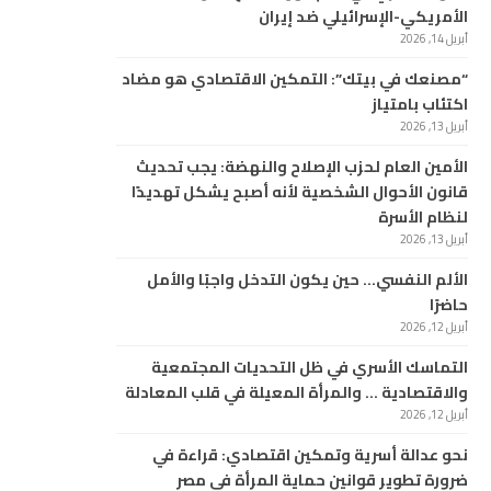
الأمريكي-الإسرائيلي ضد إيران
أبريل 14, 2026
“مصنعك في بيتك”: التمكين الاقتصادي هو مضاد
اكتئاب بامتياز
أبريل 13, 2026
الأمين العام لحزب الإصلاح والنهضة: يجب تحديث
قانون الأحوال الشخصية لأنه أصبح يشكل تهديدًا
لنظام الأسرة
أبريل 13, 2026
الألم النفسي… حين يكون التدخل واجبًا والأمل
حاضرًا
أبريل 12, 2026
التماسك الأسري في ظل التحديات المجتمعية
والاقتصادية … والمرأة المعيلة في قلب المعادلة
أبريل 12, 2026
نحو عدالة أسرية وتمكين اقتصادي: قراءة في
ضرورة تطوير قوانين حماية المرأة في مصر