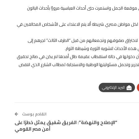
 موقعة الجمل واستمرت حتى أحداث العباسية مرورًا بأحداث البالون
 لكل مواطن مصري شريطة ألا يتم الاعتداء على الأشخاص المخالفين في
ة لاختراق صفوفهم وتجمعاتهم من قبل “الطرف الثالث” لجرهم إلى
 هذه الأحداث لتشويه الثورة وشيطنة الثوار.
بأن دخولها في حالة استقطاب عقيمة طال أمدها لم يكن في صالح تحقيق
تحرير وتحمل مسئوليتها الوطنية والاستجابة لمطالب الشارع الذي انتفض
البريد الإلكتروني
القادم بوست
“الإصلاح والنهضة”: الفريق شفيق يمثل خطرًا على
أمن مصر القومي