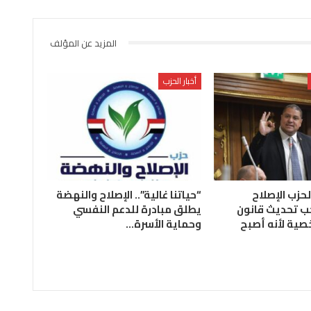
المزيد عن المؤلف
أخبار الحزب
لحزب الإصلاح
“حياتنا غالية”.. الإصلاح والنهضة
ب تحديث قانون
يطلق مبادرة للدعم النفسي
صية لأنه أصبح
وحماية الأسرة…