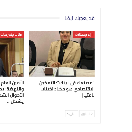
قد يعجبك ايضا
آراء ومقالات
بيانات وتصريحات
“مصنعك في بيتك”: التمكين
الأمين العام 
الاقتصادي هو مضاد اكتئاب
والنهضة: يج
بامتياز
الأحوال الشخ
يشكل…
السابق
التالي