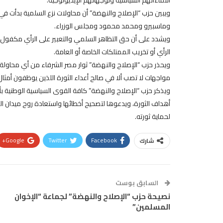
ويبين حزب “الإصلاح والنهضة” أن محاولات نزع السلمية بدأت في
وماسبيرو ومحمد محمود ومجلس الوزراء.
ويشدد على أن حق التظاهر السلمي والتعبير على الرأي مكفول
الرأي أو تخريب الممتلكات الخاصة أو العامة.
ويحذر حزب “الإصلاح والنهضة” ثوار مصر الشرفاء من أي محاول
مواجهات لا تصب ألا في صالح أعداء الثورة اللذين يوظفون أمثال
ويذكر حزب “الإصلاح والنهضة” كافة القوى السياسية الوطنية 
أهداف الثورة، ويدعوها لتصحيح أخطائها واستعادة روح ميدان ال
لحماية ثورته.
Google+
Twitter
Facebook
شارك
السابق بوست
نصيحة حزب “الإصلاح والنهضة” لجماعة “الإخوان
المسلمين”