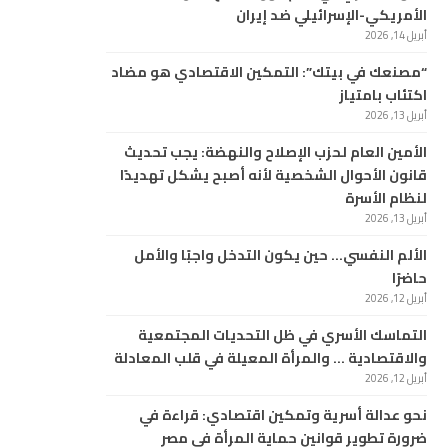
الأمريكي-الإسرائيلي ضد إيران
أبريل 14, 2026
“مصنعك في بيتك”: التمكين الاقتصادي هو مضاد
اكتئاب بامتياز
أبريل 13, 2026
الأمين العام لحزب الإصلاح والنهضة: يجب تحديث
قانون الأحوال الشخصية لأنه أصبح يشكل تهديدًا
لنظام الأسرة
أبريل 13, 2026
الألم النفسي… حين يكون التدخل واجبًا والأمل
حاضرًا
أبريل 12, 2026
التماسك الأسري في ظل التحديات المجتمعية
والاقتصادية … والمرأة المعيلة في قلب المعادلة
أبريل 12, 2026
نحو عدالة أسرية وتمكين اقتصادي: قراءة في
ضرورة تطوير قوانين حماية المرأة في مصر