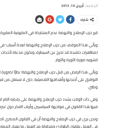
آخر تحديث
أبريل 10, 2013
شارك
قرر حزب الإصلاح والنهضة عدم المشاركة في المليونية المقررة غدًا الجمعة 16/9 والمسم
ويأتي هذا الموقف من حزب الإصلاح والنهضة لعدة أسباب؛ في مق
لمظاهرات حاشدة قد تخرج عن السيطرة، وتكون مدعاة لأحداث
لتشويه صورة الثورة والثوار.
ويأتي هذا الرفض من قبل حزب الإصلاح والنهضة؛ نظرًا لضرورة 
التوافق على أجندتها وأهدافها التفصيلية, حتى لا تستغل من 
وطني.
وفي ذات الوقت يشدد حزب الإصلاح والنهضة على رفضه التام ل
فيها هذا القانون في مواجهة السياسيين وأرباب الفكر دون غيره
ونحن نرى في حزب الإصلاح والنهضة أن في القانون المصري الطب
في العمل بقانون الطوارئ ومحاولة مد العمل ما يعيق الممارسة 