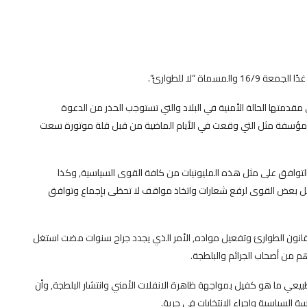
اة “لا للطوارئ”.
دمتها الحالة الأمنية في البلاد والتي تستوجب الحذر من الدعوة
 مؤسفة مثل التي وقعت في الأيام الماضية من قبل قلة موتورة سعت
التوافق على مثل هذه المليونيات من كافة القوى السياسية, وكذا
قبل بعض القوى لرفع شعارات واتخاذ مواقف لا تحظى بإجماع وتوافق
قانون الطوارئ وتفعيل مواده, الأمر الذي يجدد جراح سنوات مضت استغل
م من أصحاب الجرائم والبلطجة.
يعي ما هو كفيل بمواجهة ظاهرة الانفلات الأمني وانتشار البلطجة, وأن
السياسية وإجراء الانتخابات في حرية.