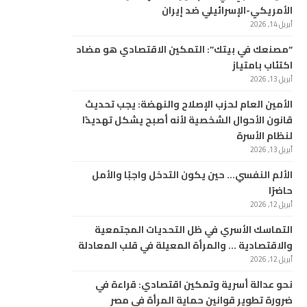
الأمريكي-الإسرائيلي ضد إيران
أبريل 14, 2026
“مصنعك في بيتك”: التمكين الاقتصادي هو مضاد
اكتئاب بامتياز
أبريل 13, 2026
الأمين العام لحزب الإصلاح والنهضة: يجب تحديث
قانون الأحوال الشخصية لأنه أصبح يشكل تهديدًا
لنظام الأسرة
أبريل 13, 2026
الألم النفسي… حين يكون التدخل واجبًا والأمل
حاضرًا
أبريل 12, 2026
التماسك الأسري في ظل التحديات المجتمعية
والاقتصادية … والمرأة المعيلة في قلب المعادلة
أبريل 12, 2026
نحو عدالة أسرية وتمكين اقتصادي: قراءة في
ضرورة تطوير قوانين حماية المرأة في مصر