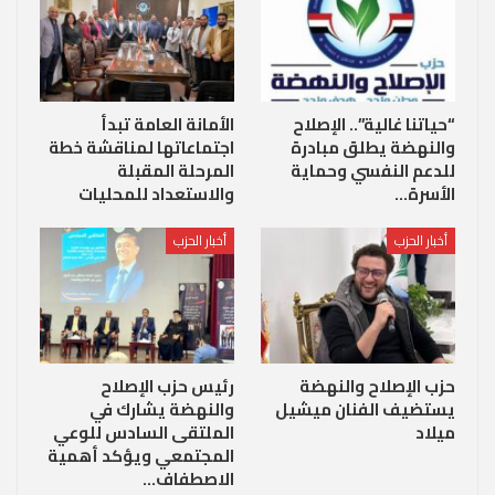
“حياتنا غالية”.. الإصلاح
الأمانة العامة تبدأ
والنهضة يطلق مبادرة
اجتماعاتها لمناقشة خطة
للدعم النفسي وحماية
المرحلة المقبلة
الأسرة…
والاستعداد للمحليات
أخبار الحزب
أخبار الحزب
حزب الإصلاح والنهضة
رئيس حزب الإصلاح
يستضيف الفنان ميشيل
والنهضة يشارك في
ميلاد
الملتقى السادس للوعي
المجتمعي ويؤكد أهمية
الاصطفاف…