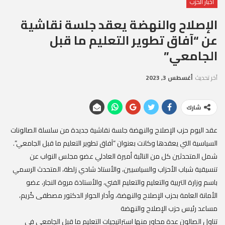
أخبار الحزب
الإصلاح والنهضة يعقد جلسة نقاشية
عن “آفاق تطوير التعليم ما قبل
الجامعي”
آخر تحديث
أغسطس 3, 2023
شارك
عقد اليوم حزب الإصلاح والنهضة جلسة نقاشية جديدة من سلسلة الصالونات
السياسية التي يعقدها وكانت بعنوان “آفاق تطوير التعليم ما قبل الجامعي”.
‏‎شمل المتحدثين كل من النائبة أميرة العادلي عضو مجلس النواب عن
تنسيقية شباب الأحزاب والسياسيين، والأستاذ شادي زلطة، المتحدث الرسمي
باسم وزارة التربية والتعليم والتعليم الفني، والأستاذة مروة النجار، عضو
الأمانة العامة بحزب الإصلاح والنهضة، وأدار الحوار الدكتور مصطفى كُريم،
مساعد رئيس حزب الإصلاح والنهضة
تناول الصالون عدة محاور منها استراتيجيات التعليم ما قبل الجامعي في