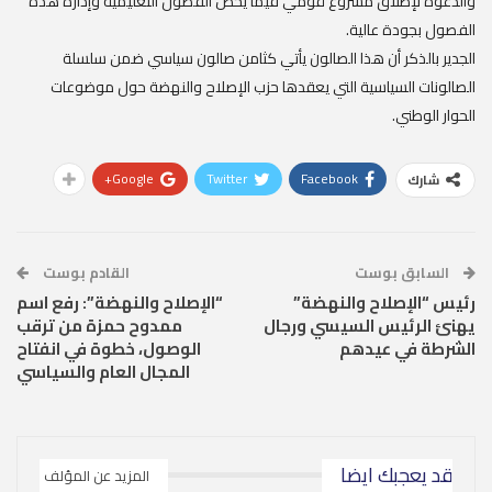
والدعوة لإطلاق مشروع قومي فيما يخص الفصول التعليمية وإدارة هذه
الفصول بجودة عالية.
الجدير بالذكر أن هذا الصالون يأتي كثامن صالون سياسي ضمن سلسلة
الصالونات السياسية التي يعقدها حزب الإصلاح والنهضة حول موضوعات
الحوار الوطني.
Google+
Twitter
Facebook
شارك
السابق بوست
القادم بوست
رئيس “الإصلاح والنهضة”
“الإصلاح والنهضة”: رفع اسم
يهنئ الرئيس السيسي ورجال
ممدوح حمزة من ترقب
الشرطة في عيدهم
الوصول، خطوة في انفتاح
المجال العام والسياسي
قد يعجبك ايضا
المزيد عن المؤلف