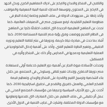
والتلقين الى الابتكار والابداع والتركيز على ادراك المفاهيم الكبرى وبذل الجهد
في التركيز على المحتوى وتوسعة المدارك لتنمية البنية المعرفية والمواهب.
وأكد زلطة على مجهودات الدولة فى ملف التعليم وخاصة إعادة النظر في
منظومة التعليم التقليدية، لرفع مستوى مصر في التصنيفات العالمية، كما
تحدث عن المناهج التعليمية الجديدة التي اختلفت اختلافًا كثيرا عن المناهج
فى النظام القديم ووضعت وفق رؤية مصر للتنمية المستدامة 2030، كما
أشاد بما حدث في مبادرة حياة كريمة، ودورها في نشر ثقافة التعليم ودوره
الحقيقي وتغيير النظرة للتعليم الفني. وأكد على أهمية إدخال التكنولوجيا في
العملية التعليمية ودمجها في المدارس وأثر ذلك على الابتكار وأثره في
المستقبل.
‏‎وتحدثت الأستاذة مروة النجار عن أهمية دور التعليم كدعامة أولى لاستعادة
مصر دورها الحضاري وإحداث تغيير ثقافي وسلوكي في المجتمع، من خلال
بناء الشخصية وترسيخ القيم والقدرة على الابتكار والإبداع، وتعظيم قيمة
التفكير العلمي والعمل كفريق والتقدم فى تحقيق استراتيجية 2030، كما
أكدت علي دور الأحزاب السياسية وغيرها من مؤسسات المجتمع المدني في
عمل أثر حقيقي في ملف التعليم، من خلال المبادرات التي تقدمها وتعاونها
مع مؤسسات الدولة المختلفة، واشارت الي تجارب التنمية في الدول الأخرى