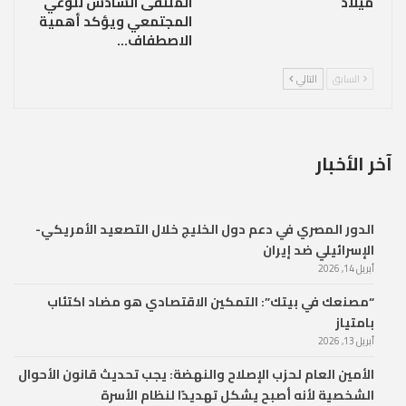
ميلاد
الملتقى السادس للوعي
المجتمعي ويؤكد أهمية
الاصطفاف…
السابق
التالي
آخر الأخبار
الدور المصري في دعم دول الخليج خلال التصعيد الأمريكي-
الإسرائيلي ضد إيران
أبريل 14, 2026
“مصنعك في بيتك”: التمكين الاقتصادي هو مضاد اكتئاب
بامتياز
أبريل 13, 2026
الأمين العام لحزب الإصلاح والنهضة: يجب تحديث قانون الأحوال
الشخصية لأنه أصبح يشكل تهديدًا لنظام الأسرة