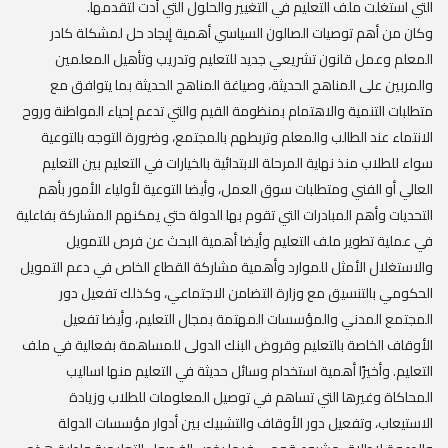
التي استغلت ملف التعليم في التغيير والحلول التي أدت لتقدمها.
‏‎وكان من أهم توصيات الصالون السياسي أهمية إيجاد حل لمشكلة كادر
المعلم وعمل قانون تشريعي جديد للتعليم وتدريب وتأهيل المعلمين
والمربين على المناهج الحديثة، وصياغة المناهج الحديثة بما يتوافق مع
متطلبات التنمية والاهتمام بمنظومة القيم والتي تدعم إحياء المواطنة وروح
الانتماء عند الطالب والمعلم وتربطهم بالمجتمع، وضرورة التوجه بالتوعية
سواء للطلاب منذ نهاية المرحلة الابتدائية بالخيارات في التعليم بين التعليم
العالي أو الفني ومتطلبات سوق العمل، وأيضا التوعية لأولياء الأمور بأهم
التحديات وأهم المبادرات التي تقوم بها الدولة حتي يمكنهم المشاركة بفاعلية
في عملية تطوير ملف التعليم وأيضا أهمية البحث عن فرص للتمويل
والاستغلال الأمثل للموارد وأهمية مشاركة القطاع الخاص في دعم التمويل
الحكومي بالتنسيق مع وزارة التضامن الاجتماعي، وكذلك تفعيل دور
المجتمع المدني والمؤسسات المهتمة بمجال التعليم، وأيضا تفعيل
الأوقاف الخاصة بالتعليم وقروض البنك الدولى للمساهمة بفعالية في ملف
التعليم. وأخيرًا أهمية استخدام وسائل حديثة في التعليم منها اساليب
المحاكاة وغيرها التي تساهم في توصيل المعلومات للطلاب وزيادة
الاستيعاب، وتفعيل دور الأوقاف والتشبيك بين أدوار مؤسسات الدولة