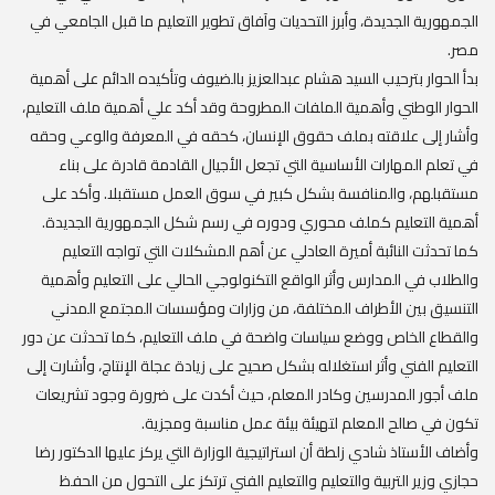
الجمهورية الجديدة، وأبرز التحديات وآفاق تطوير التعليم ما قبل الجامعي في
مصر.
‏‎بدأ الحوار بترحيب السيد هشام عبدالعزيز بالضيوف وتأكيده الدائم على أهمية
الحوار الوطني وأهمية الملفات المطروحة وقد أكد علي أهمية ملف التعليم،
وأشار إلى علاقته بملف حقوق الإنسان، كحقه في المعرفة والوعي وحقه
في تعلم المهارات الأساسية التي تجعل الأجيال القادمة قادرة على بناء
مستقبلهم، والمنافسة بشكل كبير في سوق العمل مستقبلا. وأكد على
أهمية التعليم كملف محوري ودوره في رسم شكل الجمهورية الجديدة.
كما تحدثت النائبة أميرة العادلي عن أهم المشكلات التي تواجه التعليم
والطلاب في المدارس وأثر الواقع التكنولوجي الحالي على التعليم وأهمية
التنسيق بين الأطراف المختلفة، من وزارات ومؤسسات المجتمع المدني
والقطاع الخاص ووضع سياسات واضحة في ملف التعليم، كما تحدثت عن دور
التعليم الفني وأثر استغلاله بشكل صحيح على زيادة عجلة الإنتاج، وأشارت إلى
ملف أجور المدرسين وكادر المعلم، حيث أكدت على ضرورة وجود تشريعات
تكون في صالح المعلم لتهيئة بيئة عمل مناسبة ومجزية.
‏‎وأضاف الأستاذ شادي زلطة أن استراتيجية الوزارة التي يركز عليها الدكتور رضا
حجازي وزير التربية والتعليم والتعليم الفني ترتكز على التحول من الحفظ