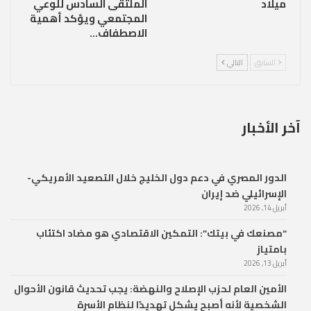
ميلاد
الملتقى السادس للوعي
المجتمعي ويؤكد أهمية
الاصطفاف…
السابق
التالي
آخر الأخبار
الدور المصري في دعم دول الخليج خلال التصعيد الأمريكي-
الإسرائيلي ضد إيران
أبريل 14, 2026
“مصنعك في بيتك”: التمكين الاقتصادي هو مضاد اكتئاب
بامتياز
أبريل 13, 2026
الأمين العام لحزب الإصلاح والنهضة: يجب تحديث قانون الأحوال
الشخصية لأنه أصبح يشكل تهديدًا لنظام الأسرة