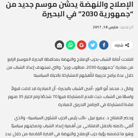
الإصلاح والنهضة يدشن موسم جديد من
“جمهورية 2030” في البحيرة
آخر تحديث
مارس 18, 2017
شارك
افتتحت أمانة الشباب بحزب الإصلاح والنهضة بمحافظة البحيرة الموسم الرابع
من مبادرة “جمهورية 2030، مطلوب وزير”، والتي تستهدف إعداد الشباب من
خلال عدة برامج تدريبية لتأهيلهم للمشاركة بالحياة السياسية
وقال د. محمد أبو النور -أمين الشباب بالبحيرة- أن المبادرة قد لاقت قبولاً
واسعًا من الشباب، حيث تقدم للمشاركة فيها 70 شخصًا وتم اختيار 35 منهم
فقط للمشاركة في البرنامج التدريبي للمبادرة
وحضر الافتتاح د. عمرو نبيل -نائب رئيس الحزب للشئون السياسية- والذي
ألقي كلمته بالحفل الافتتاحي عن أهمية إعداد الشباب وتمكينهم سياسيًا
وهو ما تتضمنه رؤية حزب الإصلاح والنهضة في الفترة القادمة من خلال عدد