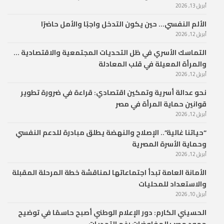
أبريل 13, 2026
الألم النفسي… حين يكون التدخل واجبًا والأمل حاضرًا
أبريل 12, 2026
التماسك الأسري في ظل التحديات المجتمعية والاقتصادية …
والمرأة المعيلة في قلب المعادلة
أبريل 12, 2026
نحو عدالة أسرية وتمكين اقتصادي: قراءة في ضرورة تطوير
قوانين حماية المرأة في مصر
أبريل 12, 2026
“حياتنا غالية”.. الإصلاح والنهضة يطلق مبادرة للدعم النفسي
وحماية الأسرة المصرية
أبريل 12, 2026
الأمانة العامة تبدأ اجتماعاتها لمناقشة خطة المرحلة المقبلة
والاستعداد للمحليات
أبريل 10, 2026
الحسيني الكارم: دور الإعلام الوطني أصبح حاسمًا في توضيح
جهود مصر بالمفاوضات رغم التحديات