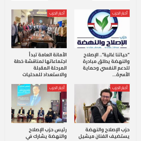
أخبار الحزب
أخبار الحزب
“حياتنا غالية”.. الإصلاح
الأمانة العامة تبدأ
والنهضة يطلق مبادرة
اجتماعاتها لمناقشة خطة
للدعم النفسي وحماية
المرحلة المقبلة
الأسرة…
والاستعداد للمحليات
أخبار الحزب
أخبار الحزب
حزب الإصلاح والنهضة
رئيس حزب الإصلاح
يستضيف الفنان ميشيل
والنهضة يشارك في