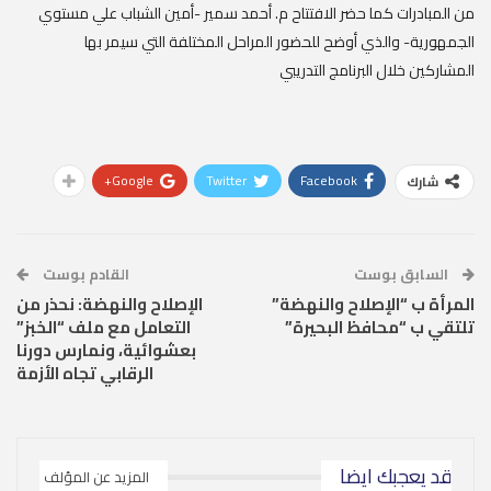
من المبادرات كما حضر الافتتاح م. أحمد سمير -أمين الشباب علي مستوي
الجمهورية- والذي أوضح للحضور المراحل المختلفة التي سيمر بها
المشاركين خلال البرنامج التدريبي
Google+
Twitter
Facebook
شارك
السابق بوست
القادم بوست
المرأة ب “الإصلاح والنهضة”
الإصلاح والنهضة: نحذر من
تلتقي ب “محافظ البحيرة”
التعامل مع ملف “الخبز”
بعشوائية، ونمارس دورنا
الرقابي تجاه الأزمة
قد يعجبك ايضا
المزيد عن المؤلف