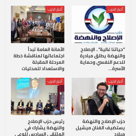
أخبار الحزب
أخبار الحزب
“حياتنا غالية”.. الإصلاح
الأمانة العامة تبدأ
والنهضة يطلق مبادرة
اجتماعاتها لمناقشة خطة
للدعم النفسي وحماية
المرحلة المقبلة
الأسرة…
والاستعداد للمحليات
أخبار الحزب
أخبار الحزب
حزب الإصلاح والنهضة
رئيس حزب الإصلاح
يستضيف الفنان ميشيل
والنهضة يشارك في
ميلاد
الملتقى السادس للوعي