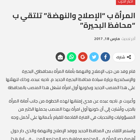
أخبار الحزب
المرأة ب “الإصلاح والنهضة” تلتقي ب
“محافظ البحيرة”
آخر تحديث
مارس 18, 2017
شارك
قام وفد من حزب الإصلاح والنهضة بأمانة المرأة بمحافظتي البحيرة
والإسكندرية بزيارة سيادة محافظ البحيرة الجديد م. ناديه عبده، وذلك لتهنئتها
علي هذا المنصب الجديد وبكونها أول امرأة تشغل هذا المنصب بالمحافظة
وأعربت م. ناديه عبده عن مدي إمتنانها لهذه الخطوة من جانب أمانة المرأة
بالحزب وأشارت إلي أن كونها أول امرأة بهذا المنصب يحملها الكثير من
المسؤوليات والتحديات في الفترة القادمة للقيام بأعمالها علي أكمل وجه
واستمر اللقاء بين المحافظ الجديد ووفد الإصلاح والنهضة والذي دار حول
أهمية دور المرأة في المجتمع وماهية دور المجتمع المدني في إبراز هذا