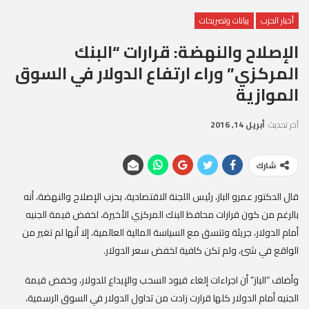
أخبار الحزب
بيانات وتصريحات
الإصلاح والنهضة: قرارات “البنك
المركزي” وراء ارتفاع الدولار في السوق
الموازية
آخر تحديث
أبريل 14, 2016
شارك
قال الدكتور عمرو الباز، رئيس اللجنة الاقتصادية، بحزب الإصلاح والنهضة، أنه
بالرغم من كون قرارات محافظ البنك المركزي الأخيرة، لخفض قيمة الجنيه
أمام الدولار، جريئة وتتسق مع السياسة المالية العالمية، إلا أنها لم تغير من
الواقع في شئ، ولم تكن كافية لخفض سعر الدولار.
وأضاف “الباز” أن اجراءات إلغاء قيود السحب والإيداع للدولار، وخفض قيمة
الجنيه أمام الدولار كلها قرارت زادت من تداول الدولار في السوق الرسمية،