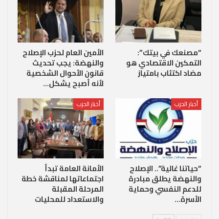
“مصنعك في بيتك”:
الأمين العام لحزب الإصلاح
التمكين الاقتصادي هو
والنهضة: يجب تحديث
مضاد اكتئاب بامتياز
قانون الأحوال الشخصية
لأنه أصبح يشكل…
أخبار الحزب
أخبار الحزب
“حياتنا غالية”.. الإصلاح
الأمانة العامة تبدأ
والنهضة يطلق مبادرة
اجتماعاتها لمناقشة خطة
للدعم النفسي وحماية
المرحلة المقبلة
الأسرة…
والاستعداد للمحليات