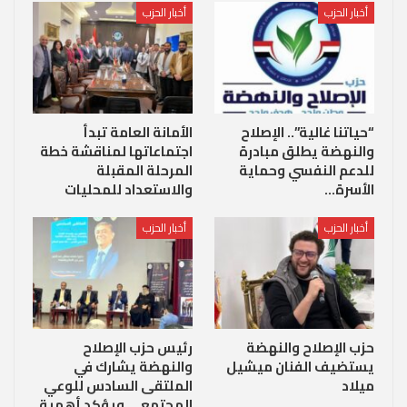
أخبار الحزب
أخبار الحزب
“حياتنا غالية”.. الإصلاح
الأمانة العامة تبدأ
والنهضة يطلق مبادرة
اجتماعاتها لمناقشة خطة
للدعم النفسي وحماية
المرحلة المقبلة
الأسرة…
والاستعداد للمحليات
أخبار الحزب
أخبار الحزب
حزب الإصلاح والنهضة
رئيس حزب الإصلاح
يستضيف الفنان ميشيل
والنهضة يشارك في
ميلاد
الملتقى السادس للوعي
المجتمعي ويؤكد أهمية