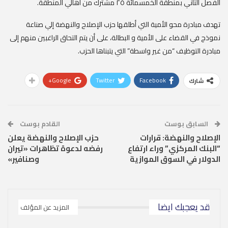
الفصل الثاني بمنطقة الخمسمائة ٢٥ مشترك من أهالي المنطقة.
تهدف مبادرة محو الأمية التي أطلقها حزب الإصلاح والنهضة إلي صناعة
نموذج في القضاء على الأمية و البطالة، على أن يتم التحاق الراغبين منهم إلى
مبادرة التوظيف “من غير واسطة” التي يتبناها الحزب.
Google+
Twitter
Facebook
شارك
السابق بوست
القادم بوست
الإصلاح والنهضة: قرارات
حزب الإصلاح والنهضة يعلن
“البنك المركزي” وراء ارتفاع
رفضه لدعوة تظاهرات «تيران
الدولار في السوق الموازية
وصنافير»
قد يعجبك ايضا
المزيد عن المؤلف