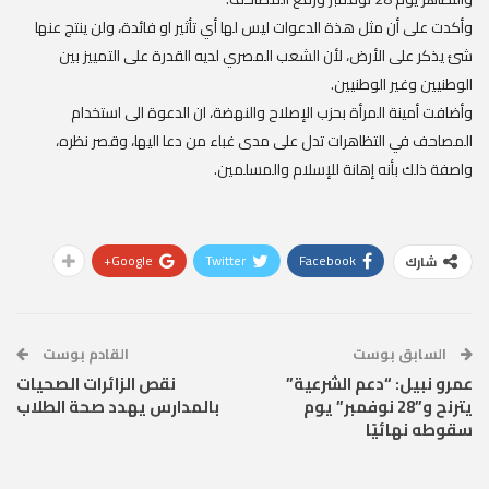
وأكدت على أن مثل هذة الدعوات ليس لها أي تأثير او فائدة، ولن ينتج عنها
شئ يذكر على الأرض، لأن الشعب المصري لديه القدرة على التمييز بين
الوطنيين وغير الوطنيين.
وأضافت أمينة المرأة بحزب الإصلاح والنهضة، ان الدعوة الى استخدام
المصاحف في التظاهرات تدل على مدى غباء من دعا اليها، وقصر نظره،
واصفة ذلك بأنه إهانة للإسلام والمسلمين.
Google+
Twitter
Facebook
شارك
السابق بوست
القادم بوست
عمرو نبيل: “دعم الشرعية”
نقص الزائرات الصحيات
يترنح و”28 نوفمبر” يوم
بالمدارس يهدد صحة الطلاب
سقوطه نهائيًا