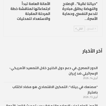
“حياتنا غالية”.. الإصلاح
الأمانة العامة تبدأ
والنهضة يطلق مبادرة
اجتماعاتها لمناقشة خطة
للدعم النفسي وحماية
المرحلة المقبلة
الأسرة…
والاستعداد للمحليات
السابق
التالي
آخر الأخبار
الدور المصري في دعم دول الخليج خلال التصعيد الأمريكي-
الإسرائيلي ضد إيران
أبريل 14, 2026
“مصنعك في بيتك”: التمكين الاقتصادي هو مضاد اكتئاب
بامتياز
أبريل 13, 2026
الأمين العام لحزب الإصلاح والنهضة: يجب تحديث قانون الأحوال