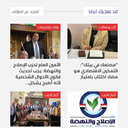
قد يعجبك ايضا
المزيد عن المؤلف
آراء ومقالات
بيانات وتصريحات
“مصنعك في بيتك”:
الأمين العام لحزب الإصلاح
التمكين الاقتصادي هو
والنهضة: يجب تحديث
مضاد اكتئاب بامتياز
قانون الأحوال الشخصية
لأنه أصبح يشكل…
أخبار الحزب
أخبار الحزب