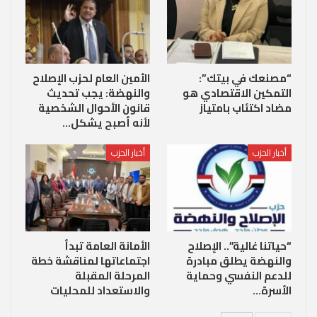
“مصنعك في بيتك”:
الأمين العام لحزب الإصلاح
التمكين الاقتصادي هو
والنهضة: يجب تحديث
مضاد اكتئاب بامتياز
قانون الأحوال الشخصية
لأنه أصبح يشكل…
أخبار الحزب
أخبار الحزب
“حياتنا غالية”.. الإصلاح
الأمانة العامة تبدأ
والنهضة يطلق مبادرة
اجتماعاتها لمناقشة خطة
للدعم النفسي وحماية
المرحلة المقبلة
الأسرة…
والاستعداد للمحليات