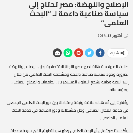
الإصلاح والنهضة: مصر تحتاج إلى
سياسة صناعية داعمة لـ “البحث
العلمى”
في
أكتوبر 13, 2014
شارك
طالبت المهندسة هالة نصير عضو اللجنة الاقتصادية بحزب الإصلاح والنهضة
بضرورة وجود سياسة صناعية داعمة ومشجعة للبحث العلمى من خلال
إستراتيجية وطنية تشجع التعاون المستمر بين الجامعات والقطاع الصناعى
ومؤسساته.
وأشارت إلى أنه هناك علاقة وثيقة ومتبادلة بين دور البحث العلمى الجامعى
فى خدمة المجال الصناعى وحل مشكلاته ودور الصناعة فى خدمة البحث
العلمى الجامعى.
وأكدت “نصير” على أن البحث العلمي يعتبر هو التطبيق الذى سيدفع عجلة