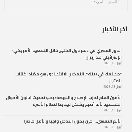
السابق
التالي
آخر الأخبار
الدور المصري في دعم دول الخليج خلال التصعيد الأمريكي-
الإسرائيلي ضد إيران
أبريل 14, 2026
“مصنعك في بيتك”: التمكين الاقتصادي هو مضاد اكتئاب
بامتياز
أبريل 13, 2026
الأمين العام لحزب الإصلاح والنهضة: يجب تحديث قانون الأحوال
الشخصية لأنه أصبح يشكل تهديدًا لنظام الأسرة
أبريل 13, 2026
الألم النفسي… حين يكون التدخل واجبًا والأمل حاضرًا
أبريل 12, 2026