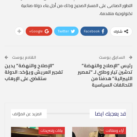
التطور الصناعى على المسار الصحيح وذلك من أجل بناء دولة صناعية
تكنولوجية متقدمة.
Google+
Twitter
Facebook
شارك
السابق بوست
القادم بوست
رئيس “الإصلاح والنهضة”
“الإصلاح والنهضة” يدين
تدشين تيار وطني لـ “تمصير
تفجير العريش ويؤكد: الدولة
الليبرالية” هدفنا من
ستقضي على الإرهاب
التحالفات السياسية‎
قد يعجبك ايضا
المزيد عن المؤلف
آراء ومقالات
بيانات وتصريحات