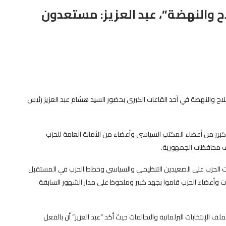
ح والنهضة”، عبد العزيز: مستعدون
اح والنهضة في أحد القاعات الكبرى بحضور السيد هشام عبد العزيز رئيس
ر من أعضاء المكتب السياسي وأعضاء من الأمانة العامة للحزب
ف محافظات الجمهورية.
 الحزب على الصعيدين التنظيمي والسياسي وخطط الحزب في المستقبل
ات وأعضاء الحزب قاموا بجهد كبير وملحوظ على مدار الشهور السابقة
لإنتخابات البرلمانية والتحالفات حيث أكد “عبد العزيز” أن بالفعل