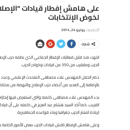
على هامش إفطار قيادات “الإصلا
لخوض الإنتخابات
آخر تحديث
يوليو 24, 2014
شارك
انتهت منذ قليل فعاليات الإفطار الجماعي الذي نظمه حزب الإصل
الحزب ومايقرب من 350 من قيادات وكوادر الحزب.
حضر الحفل المهندس علاء مصطفى المتحدث الإعلامي وعدد كبي
بالإضافة إلى العديد من أعضاء حزب الإصلاح والنهضة من مختل
بدء المهندس علاء مصطفى كلمته والتي استعرض فيها إنجازات
القريب. كما أكد السيد هشام عبد العزيز في كلمته على أن قياد
لزيادة انتشار الحزب جغرافيا وبناء قواعده الجماهيرية.
وعلى هامش الإفطار ناقش قيادات الحزب بعض الأمور الخاصة بملف ا