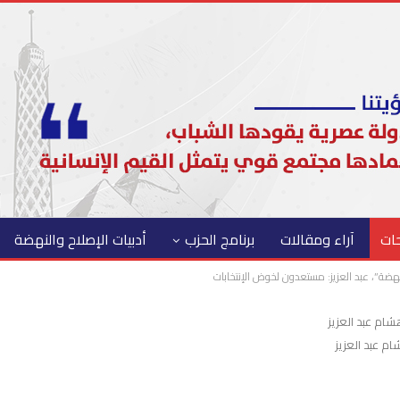
حات
آراء ومقالات
برنامج الحزب
أدبيات الإصلاح والنهضة
هضة”، عبد العزيز: مستعدون لخوض الإنتخابات
م عبد العزيز