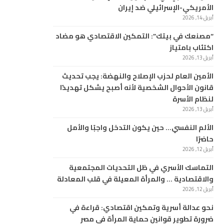
الأمريكي-الإسرائيلي ضد إيران
أبريل 14, 2026
“مصنعك في بيتك”: التمكين الاقتصادي هو مضاد
اكتئاب بامتياز
أبريل 13, 2026
الأمين العام لحزب الإصلاح والنهضة: يجب تحديث
قانون الأحوال الشخصية لأنه أصبح يشكل تهديدًا
لنظام الأسرة
أبريل 13, 2026
الألم النفسي… حين يكون التدخل واجبًا والأمل
حاضرًا
أبريل 12, 2026
التماسك الأسري في ظل التحديات المجتمعية
والاقتصادية … والمرأة المعيلة في قلب المعادلة
أبريل 12, 2026
نحو عدالة أسرية وتمكين اقتصادي: قراءة في
ضرورة تطوير قوانين حماية المرأة في مصر