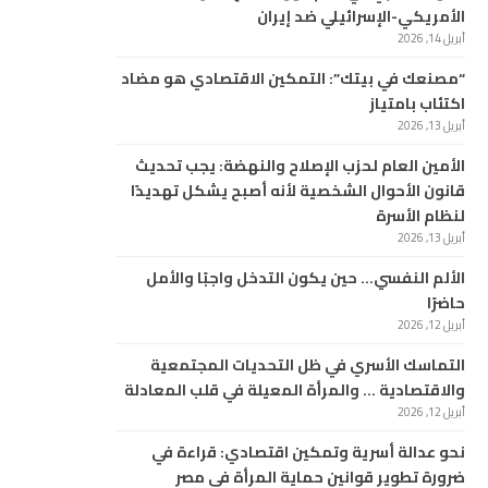
الأمريكي-الإسرائيلي ضد إيران
أبريل 14, 2026
“مصنعك في بيتك”: التمكين الاقتصادي هو مضاد
اكتئاب بامتياز
أبريل 13, 2026
الأمين العام لحزب الإصلاح والنهضة: يجب تحديث
قانون الأحوال الشخصية لأنه أصبح يشكل تهديدًا
لنظام الأسرة
أبريل 13, 2026
الألم النفسي… حين يكون التدخل واجبًا والأمل
حاضرًا
أبريل 12, 2026
التماسك الأسري في ظل التحديات المجتمعية
والاقتصادية … والمرأة المعيلة في قلب المعادلة
أبريل 12, 2026
نحو عدالة أسرية وتمكين اقتصادي: قراءة في
ضرورة تطوير قوانين حماية المرأة في مصر