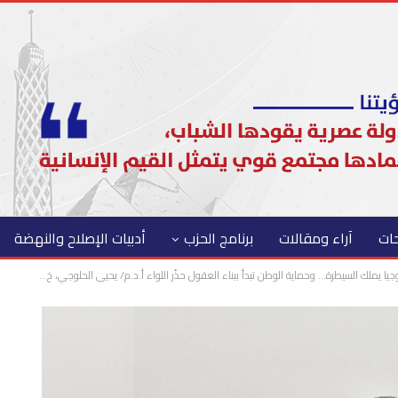
حات
آراء ومقالات
برنامج الحزب
أدبيات الإصلاح والنهضة
يا يملك السيطرة… وحماية الوطن تبدأ ببناء العقول حذّر اللواء أ.د.م/ يحيى الحلوجي، خ…