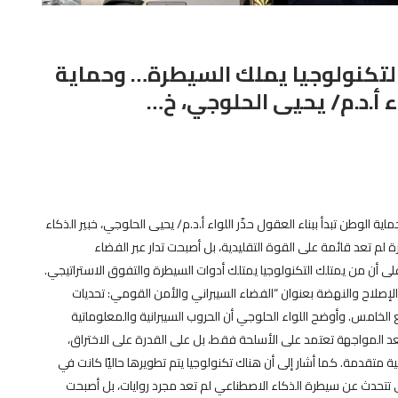
التكنولوجيا يملك السيطرة… وحماية
اء أ.د.م/ يحيى الحلوجي، خ…
 الوطن تبدأ ببناء العقول حذّر اللواء أ.د.م/ يحيى الحلوجي، خبير الذكاء
لم تعد قائمة على القوة التقليدية، بل أصبحت تدار عبر الفضاء
على أن من يمتلك التكنولوجيا يمتلك أدوات السيطرة والتفوق الاستراتيجي.
إصلاح والنهضة بعنوان “الفضاء السيبراني والأمن القومي: تحديات
2 يونيو، بمقر الحزب بالتجمع الخامس. وأوضح اللواء الحلوجي أن الحروب السيبرانية والمعلوماتية
عد المواجهة تعتمد على الأسلحة فقط، بل على القدرة على الاختراق،
تقدمة. كما أشار إلى أن هناك تكنولوجيا يتم تطويرها حاليًا كانت في
ي تتحدث عن سيطرة الذكاء الاصطناعي لم تعد مجرد روايات، بل أصبحت