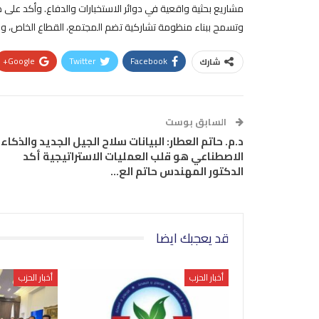
مشاريع بحثية واقعية في دوائر الاستخبارات والدفاع. وأكد على 
وتسمح ببناء منظومة تشاركية تضم المجتمع، القطاع الخاص، وا
Google+
Twitter
Facebook
شارك
السابق بوست
د.م. حاتم العطار: البيانات سلاح الجيل الجديد والذكاء
الاصطناعي هو قلب العمليات الاستراتيجية أكد
الدكتور المهندس حاتم الع…
قد يعجبك ايضا
أخبار الحزب
أخبار الحزب