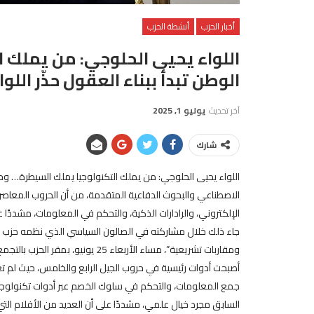
أخبار الحزب
أنشطة الحزب
اللواء يحيى الحلوجي: من يملك 
الوطن تبدأ ببناء العقول حذّر اللو
آخر تحديث
يوليو 1, 2025
شارك
اللواء يحيى الحلوجي: من يملك التكنولوجيا يملك السيطرة… وحماية
الاصطناعي والبحوث الدفاعية المتقدمة، من أن الحروب المعاصرة 
الإلكتروني، والرادارات الذكية، والتحكم في المعلومات، مشددًا 
جاء ذلك خلال مشاركته في الصالون السياسي الذي نظمه حزب ال
ومقاربات تشريعية”، مساء الأربعاء 5
أصبحت أدوات رئيسية في حروب الجيل الرابع والخامس، حيث لم ت
جمع المعلومات، والتحكم في سلوك الخصم عبر أدوات تكنولوجية م
السابق مجرد خيال علمي، مشددًا على أن العديد من الأفلام الت