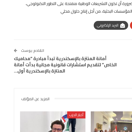
ضرورة أن تكون التشريعات الوطنية منفتحة على التطور التكنولوجي،
لمؤسسات البحثية، من أجل إنتاج حلول محلي
البريد الإلكتروني
القادم بوست
أمانة المنتزة بالإسكندرية تبدأ مبادرة “محاميك
الخاص” لتقديم استشارات قانونية مجانية بدأت أمانة
المنتزة بالإسكندرية أول…
المزيد عن المؤلف
أخبار الحزب