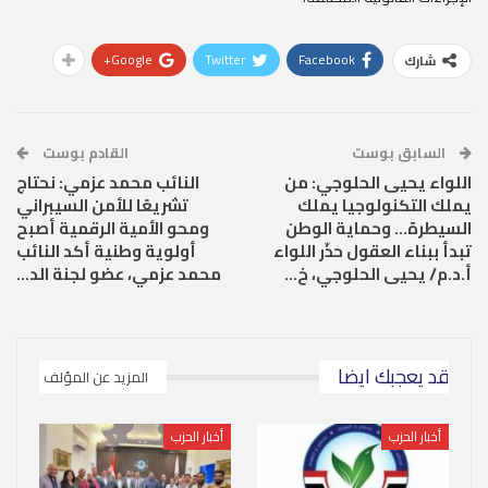
Google+
Twitter
Facebook
شارك
السابق بوست
القادم بوست
اللواء يحيى الحلوجي: من
النائب محمد عزمي: نحتاج
يملك التكنولوجيا يملك
تشريعًا للأمن السيبراني
السيطرة… وحماية الوطن
ومحو الأمية الرقمية أصبح
تبدأ ببناء العقول حذّر اللواء
أولوية وطنية أكد النائب
أ.د.م/ يحيى الحلوجي، خ…
محمد عزمي، عضو لجنة الد…
قد يعجبك ايضا
المزيد عن المؤلف
أخبار الحزب
أخبار الحزب