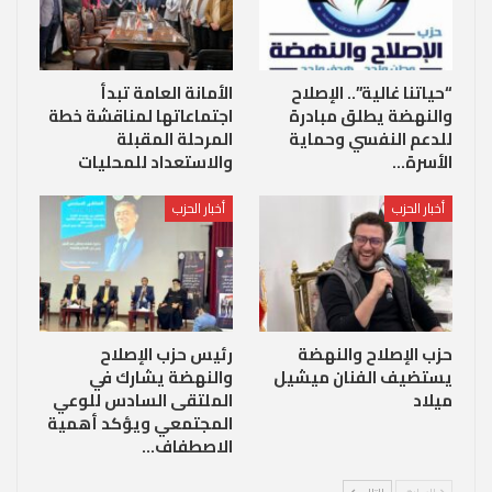
“حياتنا غالية”.. الإصلاح
الأمانة العامة تبدأ
والنهضة يطلق مبادرة
اجتماعاتها لمناقشة خطة
للدعم النفسي وحماية
المرحلة المقبلة
الأسرة…
والاستعداد للمحليات
أخبار الحزب
أخبار الحزب
حزب الإصلاح والنهضة
رئيس حزب الإصلاح
يستضيف الفنان ميشيل
والنهضة يشارك في
ميلاد
الملتقى السادس للوعي
المجتمعي ويؤكد أهمية
الاصطفاف…