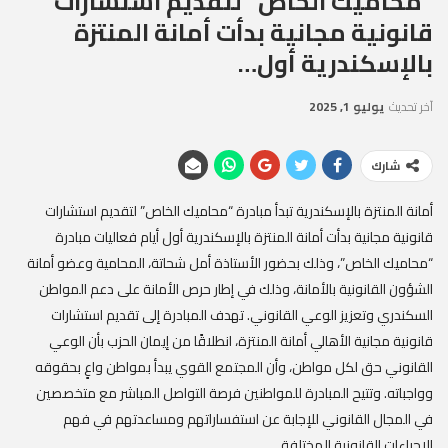
“محاميك الخاص” لتقديم استشارات
قانونية مجانية بدأت أمانة المنتزة
بالإسكندرية أول…
آخر تحديث
يوليو 1, 2025
شارك
أمانة المنتزة بالإسكندرية تبدأ مبادرة “محاميك الخاص” لتقديم استشارات
قانونية مجانية بدأت أمانة المنتزة بالإسكندرية أول أيام فعاليات مبادرة
“محاميك الخاص”، وذلك بحضور الأستاذة أمل شحاتة، المحامية وعضو أمانة
الشؤون القانونية بالأمانة، وذلك في إطار حرص الأمانة على دعم المواطن
السكندري وتعزيز الوعي القانوني. تهدف المبادرة إلى تقديم استشارات
قانونية مجانية الأهالي أمانة المنتزة، انطلاقًا من إيمان الحزب بأن الوعي
القانوني حق لكل مواطن، وأن المجتمع القوي يبدأ بمواطن واعٍ بحقوقه
وواجباته. وتتيح المبادرة للمواطنين فرصة التواصل المباشر مع متخصصين
في المجال القانوني للإجابة عن استفساراتهم ومساعدتهم في فهم
الإجراءات القانونية المختلفة.