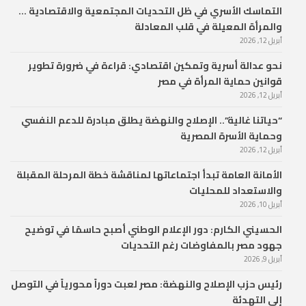
التماسك الأسري في ظل التحديات المجتمعية والاقتصادية …
والمرأة المعيلة في قلب المعادلة
أبريل 12, 2026
نحو عدالة أسرية وتمكين اقتصادي: قراءة في ضرورة تطوير
قوانين حماية المرأة في مصر
أبريل 12, 2026
“حياتنا غالية”.. الإصلاح والنهضة يطلق مبادرة للدعم النفسي
وحماية الأسرة المصرية
أبريل 12, 2026
الأمانة العامة تبدأ اجتماعاتها لمناقشة خطة المرحلة المقبلة
والاستعداد للمحليات
أبريل 10, 2026
الحسيني الكارم: دور الإعلام الوطني أصبح حاسمًا في توضيح
جهود مصر بالمفاوضات رغم التحديات
أبريل 9, 2026
رئيس حزب الإصلاح والنهضة: مصر لعبت دوراً محورياً في التوصل
إلى التهدئة