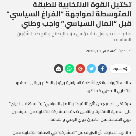
تكتيل القوة الانتخابية للطبقة
المتوسطة لمواجهة “الفراغ السياسي”
قبل “المال السياسي” واجب وطني
بقلم: د. عمرو نبيل، نائب رئيس حزب الإصلاح والنهضة للشؤون
السياسية
آخر تحديث
أغسطس 30, 2020
شارك
• تندلع الثورات وتتغير الأنظمة السياسية ويتبدل الحكام ويبقى المشهد
الانتخابي المصري كما هو.
• يشتكي الجميع من تأثير “النفوذ” و”المال السياسي” و”الاستغلال الديني”
على العملية الانتخابية، ونتناسى ضعف المشاركة الانتخابية من المرشحين
ذوي الكفاءة قبل الناخبين ذوي الوعي والثقافة.
• لا نريد الاعتراف بأن العزوف عن “المشاركة” في العملية الانتخابية ممن