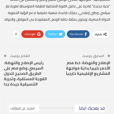
“نخبة جديدة” قادرة على تكتيل القوة الانتخابية للطبقة المتوسطة لبلورة تيار
سياسي وطني إصلاحي، يمتلك قاعدة شعبية حقيقية تدعم الرؤية التنموية
للدولة المصرية، وتكون بمثابة حلقة الوصل المفقودة بين المواطن والدولة.
Google+
Twitter
Facebook
شارك
السابق بوست
القادم بوست
الإصلاح والنهضة: خط مصر
رئيس الإصلاح والنهضة:
الأحمر بليبيا بداية مواجهة
السيسي وضع مصر على
المشاريع الإقليمية خارجياً
الطريق الصحيح للدول
القوية المستقرة، وتجربة
التنسيقية جيدة جدا
قد يعجبك ايضا
المزيد عن المؤلف