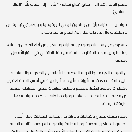
لديهم الوعي هو الذي يخلق “فراغ سياسي” يؤدي إلى تقوية تأثير “المالي
السياسي”.
• ولا نريد الاعتراف بأن من يملكون الوعي لم يقوموا بدورهم في توعية من
لا يملكونه وأن في ذلك تخلي عن القيام بواجب وطني.
• نعترض على سياسات وقوانين وقرارات ونشتكي من أداء البرلمان والنواب،
وعندما يحين موعد الانتخابات لا نستعمل حقنا الانتخابي في اختيار الأفضل
ودعمه.
إن المرحلة التي تمر بها الدولة المصرية حالياً غاية في الصعوبة والحساسية
على كافة الأصعدة محلياً وإقليمياً وعالمياً، والدولة في أمس الحاجة لعقول
وكفاءات وجهود ابنائها، لتصميم وصياغة سياسات تحقق المعادلة الصعبة
بين سرعة تنفيذ الإصلاحات العاجلة ومراعاة الطبقات الكادحة، ولتنفيذها
بطريقة تدريجية.
ومصر تمتلك عقول وكفاءات وخبرات في مختلف المجالات وعلى أعلى
المستويات، ولكن تنقصنا “روح الإيجابية” والتقوية التدريجية لـ “البنية التحتية
الديمقراطية” لمواجهة التحدي الوطني الأهم والأبرز والمتمثل في صناعة