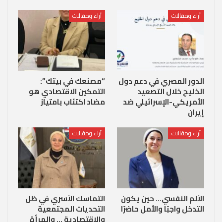
آراء ومقالات
آراء ومقالات
الدور المصري في دعم دول
“مصنعك في بيتك”:
الخليج خلال التصعيد
التمكين الاقتصادي هو
الأمريكي-الإسرائيلي ضد
مضاد اكتئاب بامتياز
إيران
آراء ومقالات
آراء ومقالات
الألم النفسي… حين يكون
التماسك الأسري في ظل
التدخل واجبًا والأمل حاضرًا
التحديات المجتمعية
والاقتصادية … والمرأة