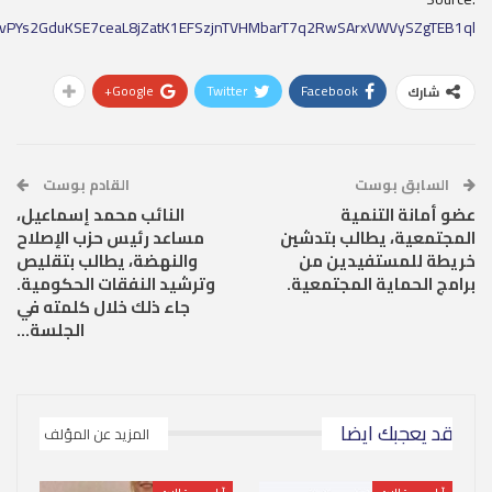
YZvPYs2GduKSE7ceaL8jZatK1EFSzjnTVHMbarT7q2RwSArxVWVySZgTEB1ql
Google+
Twitter
Facebook
شارك
السابق بوست
القادم بوست
عضو أمانة التنمية
النائب محمد إسماعيل،
المجتمعية، يطالب بتدشين
مساعد رئيس حزب الإصلاح
خريطة للمستفيدين من
والنهضة، يطالب بتقليص
برامج الحماية المجتمعية.
وترشيد النفقات الحكومية.
جاء ذلك خلال كلمته في
الجلسة…
قد يعجبك ايضا
المزيد عن المؤلف