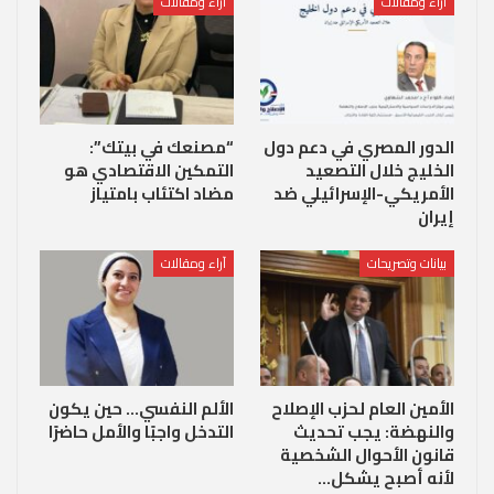
آراء ومقالات
آراء ومقالات
الدور المصري في دعم دول
“مصنعك في بيتك”:
الخليج خلال التصعيد
التمكين الاقتصادي هو
الأمريكي-الإسرائيلي ضد
مضاد اكتئاب بامتياز
إيران
بيانات وتصريحات
آراء ومقالات
الأمين العام لحزب الإصلاح
الألم النفسي… حين يكون
والنهضة: يجب تحديث
التدخل واجبًا والأمل حاضرًا
قانون الأحوال الشخصية
لأنه أصبح يشكل…