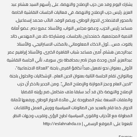
يشارك اليوم وفد من حزب الإصلاح والنهضة، على رأسهم السيد هشام عبد
العزيز، رئيس حزب الإصلاح والنهضة، في فعاليات الجلسات النقاشية الخاصة
بالمحور الاقتصادي للحوار الوطني، ويضم الوفد، النائب محمد إسماعيل،
مساعد رئيس الحزب، وعضو مجلس النواب، والأستاذ عمرو نصر، عضو أمانة
التنمية المجتمعية، كمتحدثين بالجلسات، ومشاركة كلا من المهندس خالد
ياقوت، مس…ئول الذكاء المعلوماتي بالمكتب الاستراتيجي، والأستاذ
عبدالرحمن هشام، أمين مساعد شباب القاهرة الكبرى، والأستاذ إبراهيم عمر
عبدالعزيز، أمين وحدة مركز ناصر بمحافظة بني سويف. تأتي الجلسة النقاشية
الأولى بعنوان نحو تفعيل مبدأ تكافؤ الفرص بلجنة “العدالة الاجتماعية”،
وبالتوازي تقام الجلسة الثانية بعنوان الدين العام.. الإشكاليات والحلول بلجنة
“الدين العام وعجز الموازنة والإصلاح المالي”. ومن الجدير بالذكر أن حزب
الإصلاح والنهضة كان قد أعد سابقا ملف متكامل ضم رؤيته للقضايا
والملفات التسعة عشر المطروحة على مائدة الحوار الوطني ورفعها لأمانة
الحوار، كما قام بالعديد من الصالونات السياسية وورش العمل واللقاءات
المطولة مع الأحزاب والقوى السياسية لطرح الرؤى وتقريب وجهات النظر.
تابعونا على: الموقع الرسمي | http://eslahnahda.co
Source: