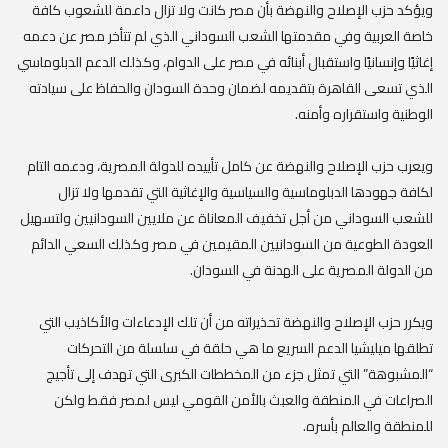
ويؤكد حزب الإصلاح والنهضة بأن مصر كانت ولا تزال داعمة للشعوب كافة
خاصة العربية وفي مقدمتها الشعب السوداني الذي لم تتأخر مصر عن دعمه
إغاثيًا وإنسانيًا واستقبال أبنائه في مصر على الدوام، وكذلك الدعم الدبلوماسي
الذي تسعى القاهرة بتقديمه لضمان وحدة السودان والحفاظ على سيادته
الوطنية واستقراره وأمنه.
ويعرب حزب الإصلاح والنهضة عن كامل تأييده للدولة المصرية، ودعمه التام
لكافة جهودها الدبلوماسية والسياسية والإغاثية التي تقدمها ولا تزال
للشعب السوداني من أجل تخفيف المعاناة عن ملايين السودانيين ولتسهيل
العودة الطوعية من السودانيين المقيمين في مصر وكذلك السعي الدائم
من الدولة المصرية على الهدنة في السودان.
ويكرر حزب الإصلاح والنهضة تحذيراته من أن تلك الإدعاءات والأكاذيب التي
تطلقها ميليشيا الدعم السريع ما هي حلقة في سلسلة من التحركات
“المشبوهة” التي تمثل جزء من المخططات الكبرى التي تهدف إلى تأجيج
الصراعات في المنطقة والعبث بالأمن القومي ليس لمصر فقط ولكن
للمنطقة والعالم بأسره.