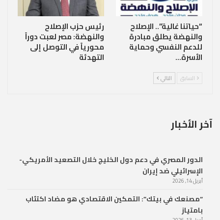
“حياتنا غالية”.. الإصلاح
رئيس حزب الإصلاح
والنهضة يطلق مبادرة
والنهضة: مصر لعبت دوراً
للدعم النفسي وحماية
محورياً في التوصل إلى
الأسرة…
التهدئة
السابق
التالي
آخر الأخبار
الدور المصري في دعم دول الخليج خلال التصعيد الأمريكي-
الإسرائيلي ضد إيران
أبريل 14, 2026
“مصنعك في بيتك”: التمكين الاقتصادي هو مضاد اكتئاب
بامتياز