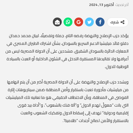
آخر تحديث
أكتوبر 13, 2024
شارك
يؤكد حزب الإصلاح والنهضة رفضه التام، جملة وتفصيلًا، لبيان محمد حمدان
دقلو قائد ميليشيا الدعم السريع بالسودان، بشأن اشتراك الطيران المصري في
المعارك الدائرة بالسودان الشقيق، مشددين على أن الدولة المصرية ليس من
أعرافها ولا تقاليدها المستقرة التدخل في الشئون الداخلية أو العبث بالسيادة
الوطنية للدول.
ويشدد حزب الإصلاح والنهضة على أن الدولة المصرية أكبر من أن يتم اتهامها
من ميليشيات مأجورة تعبث باستقرار وأمن المنطقة ضمن سيناريوهات إثارة
الفوضى في المنطقة، وبأن الاختطاف الحقيقي هو ما تعانيه تلك الميليشيات
التي باتت “معولً لهدم الدول” و”آلة فتك بالشعوب”، و”أداة بيد قوى
إقليمية ودولية” تهدف إلى إسقاط الدول وتفكيك الشعوب والعبث
بالاستقرار والأمن لصالح أجندات “ظلامية”.