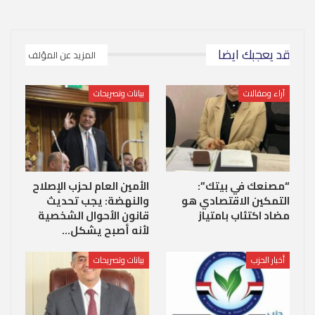
قد يعجبك ايضا
المزيد عن المؤلف
آراء ومقالات
بيانات وتصريحات
“مصنعك في بيتك”:
الأمين العام لحزب الإصلاح
التمكين الاقتصادي هو
والنهضة: يجب تحديث
مضاد اكتئاب بامتياز
قانون الأحوال الشخصية
لأنه أصبح يشكل…
أخبار الحزب
بيانات وتصريحات