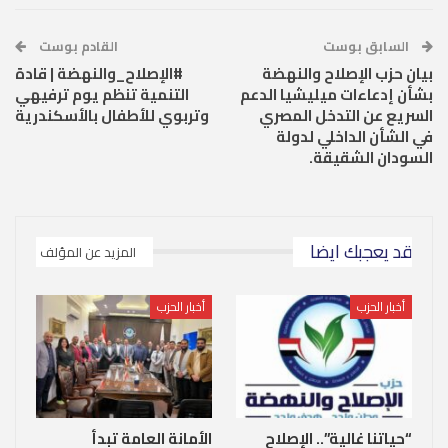
السابق بوست
القادم بوست
بيان حزب الإصلاح والنهضة
#الإصلاح_والنهضة | قادة
بشأن إدعاءات ميليشيا الدعم
التنمية تنظم يوم ترفيهي
السريع عن التدخل المصري
وتربوي للأطفال بالأسكندرية
في الشأن الداخلي لدولة
السودان الشقيقة.
قد يعجبك ايضا
المزيد عن المؤلف
أخبار الحزب
أخبار الحزب
“حياتنا غالية”.. الإصلاح
الأمانة العامة تبدأ