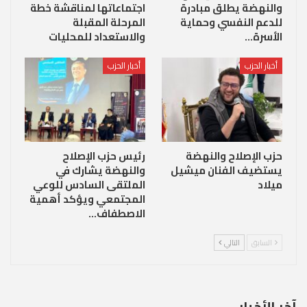
والنهضة يطلق مبادرة
اجتماعاتها لمناقشة خطة
للدعم النفسي وحماية
المرحلة المقبلة
الأسرة…
والاستعداد للمحليات
أخبار الحزب
أخبار الحزب
حزب الإصلاح والنهضة
رئيس حزب الإصلاح
يستضيف الفنان ميشيل
والنهضة يشارك في
ميلاد
الملتقى السادس للوعي
المجتمعي ويؤكد أهمية
الاصطفاف…
السابق
التالي
آخر الأخبار